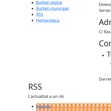
Butlletí digital
Divend
Butlletí municipal
Servei
RSS
Adr
Hemeroteca
C/ Ras
Con
T
Fa
Darrer
RSS
L'actualitat a un clic
Agenda