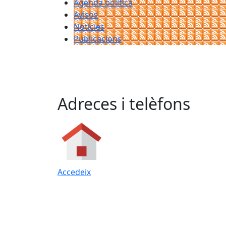
Agenda política
Avisos
Notícies
Publicacions
Adreces i telèfons
Accedeix