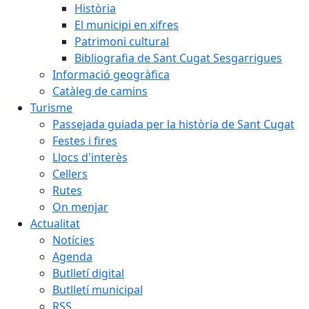
Història
El municipi en xifres
Patrimoni cultural
Bibliografia de Sant Cugat Sesgarrigues
Informació geogràfica
Catàleg de camins
Turisme
Passejada guiada per la història de Sant Cugat
Festes i fires
Llocs d'interès
Cellers
Rutes
On menjar
Actualitat
Notícies
Agenda
Butlletí digital
Butlletí municipal
RSS