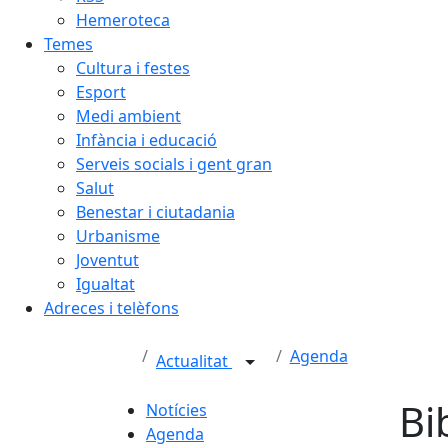
Hemeroteca
Temes
Cultura i festes
Esport
Medi ambient
Infància i educació
Serveis socials i gent gran
Salut
Benestar i ciutadania
Urbanisme
Joventut
Igualtat
Adreces i telèfons
Agenda
Actualitat
Bi
Notícies
Agenda