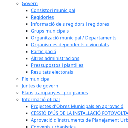
Govern
Consistori municipal
Regidories
Informació dels regidors i regidores
Grups municipals
Organització municipal / Departaments
Organismes dependents o vinculats
Participació
Altres administracions
Pressupostos i plantilles
Resultats electorals
Ple municipal
Juntes de govern
Plans, campanyes i programes
Informació oficial
Projectes d'Obres Municipals en aprovació
CESSIÓ D'ÚS DE LA INSTAL·LACIÓ FOTOVOLT
Aprovació d'instruments de Planejament Urb
Convenis urbanístics