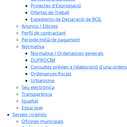
Projectes d'Expropiació
Ofertes de Treball
Expedients de Declaració de BCIL
Anuncis / Edictes
Perfil de contractant
Període mitjà de pagament
Normativa
Normativa / Ordenances generals
DUPROCIM
Consultes prèvies a l'elaboració d'una orde
Ordenances fiscals
Urbanisme
Seu electrònica
Transparència
Igualtat
Espai jove
Serveis i tràmits
Oficines municipals