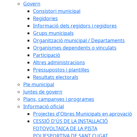
Govern
Consistori municipal
Regidories
Informació dels regidors i regidores
Grups municipals
Organització municipal / Departaments
Organismes dependents o vinculats
Participació
Altres administracions
Pressupostos i plantilles
Resultats electorals
Ple municipal
Juntes de govern
Plans, campanyes i programes
Informació oficial
Projectes d'Obres Municipals en aprovació
CESSIÓ D'ÚS DE LA INSTAL·LACIÓ
FOTOVOLTAICA DE LA PISTA
POLIESPORTIVA DE SANT CUGAT