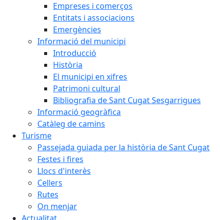
Empreses i comerços
Entitats i associacions
Emergències
Informació del municipi
Introducció
Història
El municipi en xifres
Patrimoni cultural
Bibliografia de Sant Cugat Sesgarrigues
Informació geogràfica
Catàleg de camins
Turisme
Passejada guiada per la història de Sant Cugat
Festes i fires
Llocs d'interès
Cellers
Rutes
On menjar
Actualitat