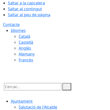
Saltar a la capçalera
Saltar al contingut
Saltar al peu de pàgina
Contacte
Idiomes
Català
Castellà
Anglès
Alemany
Francès
08.08.2026 | 12:56
Cercar:
Ajuntament
Salutació de l'Alcalde