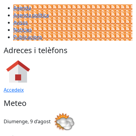
Agenda
Agenda política
Avisos
Notícies
Publicacions
Adreces i telèfons
Accedeix
Meteo
Diumenge, 9 d’agost
D