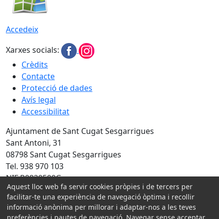
Accedeix
Xarxes socials:
Crèdits
Contacte
Protecció de dades
Avís legal
Accessibilitat
Ajuntament de Sant Cugat Sesgarrigues
Sant Antoni, 31
08798 Sant Cugat Sesgarrigues
Tel. 938 970 103
NIF P0820500G
Aquest lloc web fa servir cookies pròpies i de tercers per
Amb la col·laboració de:
facilitar-te una experiència de navegació òptima i recollir
informació anònima per millorar i adaptar-nos a les teves
preferències i pautes de navegació. Navegar sense acceptar