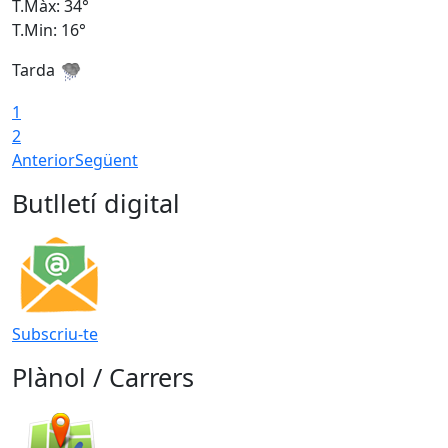
T.Màx: 34°
T
T.Min: 16°
T
Tarda
T
1
2
Anterior
Següent
Butlletí digital
Subscriu-te
Plànol / Carrers