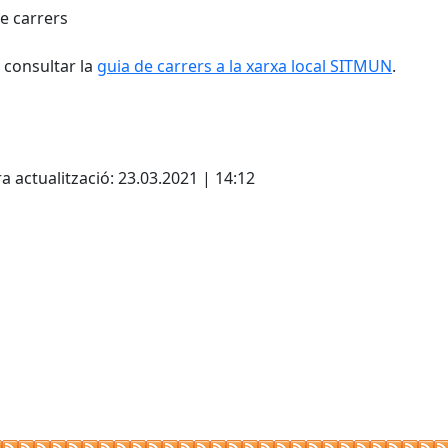
e carrers
consultar la
guia de carrers a la xarxa local SITMUN
.
Leaflet
| ©
OpenStreetMap
con
cebook
X
a actualització: 23.03.2021 | 14:12