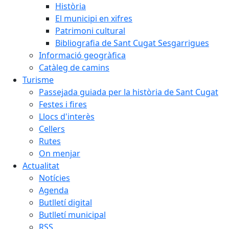
Història
El municipi en xifres
Patrimoni cultural
Bibliografia de Sant Cugat Sesgarrigues
Informació geogràfica
Catàleg de camins
Turisme
Passejada guiada per la història de Sant Cugat
Festes i fires
Llocs d'interès
Cellers
Rutes
On menjar
Actualitat
Notícies
Agenda
Butlletí digital
Butlletí municipal
RSS