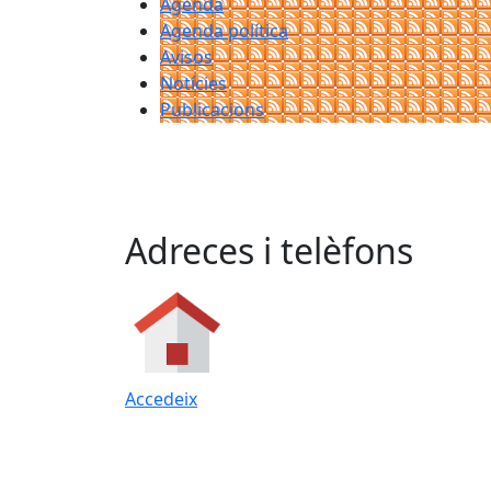
Agenda
Agenda política
Avisos
Notícies
Publicacions
Adreces i telèfons
Accedeix