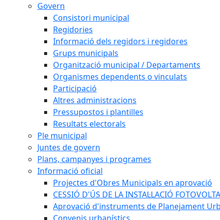
Govern
Consistori municipal
Regidories
Informació dels regidors i regidores
Grups municipals
Organització municipal / Departaments
Organismes dependents o vinculats
Participació
Altres administracions
Pressupostos i plantilles
Resultats electorals
Ple municipal
Juntes de govern
Plans, campanyes i programes
Informació oficial
Projectes d'Obres Municipals en aprovació
CESSIÓ D'ÚS DE LA INSTAL·LACIÓ FOTOVOLT
Aprovació d'instruments de Planejament Urb
Convenis urbanístics