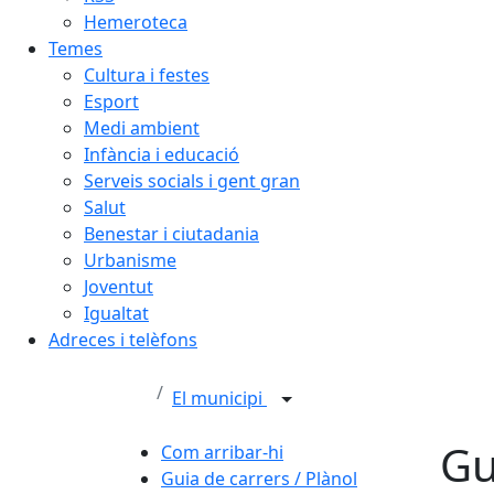
Hemeroteca
Temes
Cultura i festes
Esport
Medi ambient
Infància i educació
Serveis socials i gent gran
Salut
Benestar i ciutadania
Urbanisme
Joventut
Igualtat
Adreces i telèfons
El municipi
Gu
Com arribar-hi
Guia de carrers / Plànol