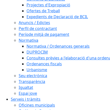
Projectes d'Expropiació
Ofertes de Treball
Expedients de Declaració de BCIL
Anuncis / Edictes
Perfil de contractant
Període mitjà de pagament
Normativa
Normativa / Ordenances generals
DUPROCIM
Consultes prèvies a l'elaboració d'una orde
Ordenances fiscals
Urbanisme
Seu electrònica
Transparència
Igualtat
Espai jove
Serveis i tràmits
Oficines municipals