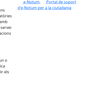
e-Notum
Portal de suport
d'e-Notum per a la ciutadania
ons
atòries
, amb
 servei
racions
 un o
ica
ir els