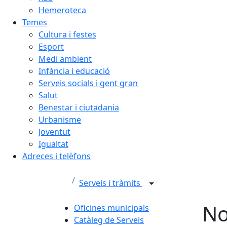
Hemeroteca
Temes
Cultura i festes
Esport
Medi ambient
Infància i educació
Serveis socials i gent gran
Salut
Benestar i ciutadania
Urbanisme
Joventut
Igualtat
Adreces i telèfons
Serveis i tràmits
No
Oficines municipals
Catàleg de Serveis