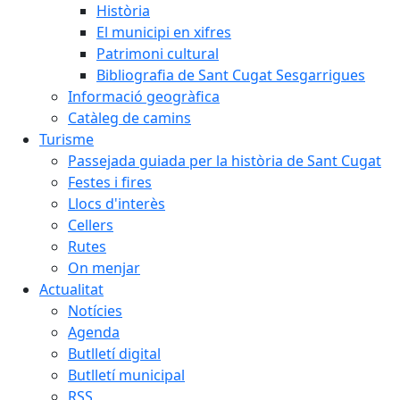
Història
El municipi en xifres
Patrimoni cultural
Bibliografia de Sant Cugat Sesgarrigues
Informació geogràfica
Catàleg de camins
Turisme
Passejada guiada per la història de Sant Cugat
Festes i fires
Llocs d'interès
Cellers
Rutes
On menjar
Actualitat
Notícies
Agenda
Butlletí digital
Butlletí municipal
RSS