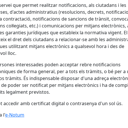
servei que permet realitzar notificacions, als ciutadans i les
es, d'actes administratius (resolucions, decrets, notificaci
la contractació, notificacions de sancions de trànsit, convoc
ns col·legiats, etc.) i comunicacions per mitjans electrònics
les garanties jurídiques que estableix la normativa vigent. El
eix el dret dels ciutadans a relacionar-se amb les administ
ues utilitzant mitjans electrònics a qualsevol hora i des de
vol lloc.
rsones interessades poden acceptar rebre notificacions
òniques de forma general, per a tots els tràmits, o bé per a
os tràmits. És indispensable disposar d'una adreça electròn
l de poder ser notificat per mitjans electrònics i ha de compl
its legalment previstos.
ot accedir amb certificat digital o contrasenya d'un sol ús.
 l'
e-Notum
cebook
X