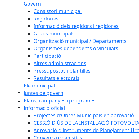
Govern
Consistori municipal
Regidories
Informació dels regidors i regidores
Grups municipals
Organització municipal / Departaments
Organismes dependents o vinculats
Participació
Altres administracions
Pressupostos i plantilles
Resultats electorals
Ple municipal
Juntes de govern
Plans, campanyes i programes
Informació oficial
Projectes d'Obres Municipals en aprovació
CESSIÓ D'ÚS DE LA INSTAL·LACIÓ FOTOVOLT
Aprovació d'instruments de Planejament Urb
Convenis urbanístics