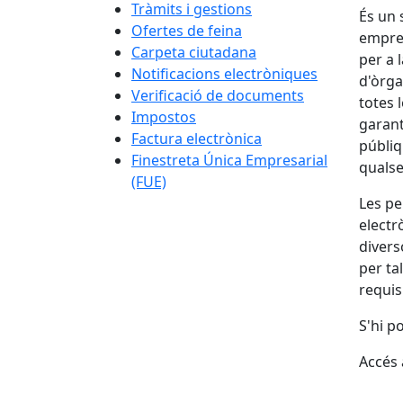
Tràmits i gestions
És un 
Ofertes de feina
empres
Carpeta ciutadana
per a 
Notificacions electròniques
d'òrga
Verificació de documents
totes 
Impostos
garant
Factura electrònica
públiq
Finestreta Única Empresarial
qualse
(FUE)
Les pe
electr
divers
per ta
requis
S'hi p
Accés a
Fa