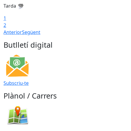
Tarda
T
1
2
Anterior
Següent
Butlletí digital
Subscriu-te
Plànol / Carrers