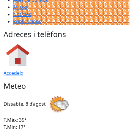
Agenda política
Avisos
Notícies
Publicacions
Adreces i telèfons
Accedeix
Meteo
Dissabte, 8 d’agost
D
T.Màx: 35°
T
T.Min: 17°
T