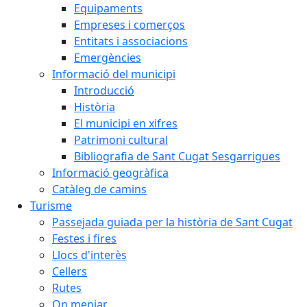
Equipaments
Empreses i comerços
Entitats i associacions
Emergències
Informació del municipi
Introducció
Història
El municipi en xifres
Patrimoni cultural
Bibliografia de Sant Cugat Sesgarrigues
Informació geogràfica
Catàleg de camins
Turisme
Passejada guiada per la història de Sant Cugat
Festes i fires
Llocs d'interès
Cellers
Rutes
On menjar