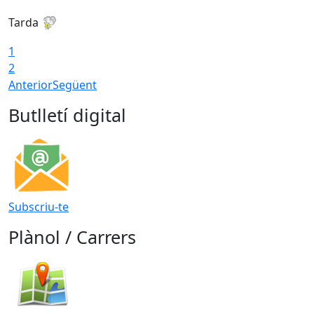
Tarda
T
1
2
Anterior
Següent
Butlletí digital
Subscriu-te
Plànol / Carrers