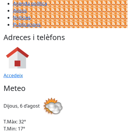
Agenda política
Avisos
Notícies
Publicacions
Adreces i telèfons
Accedeix
Meteo
Dijous, 6 d’agost
D
T.Màx: 32°
T
T.Min: 17°
T