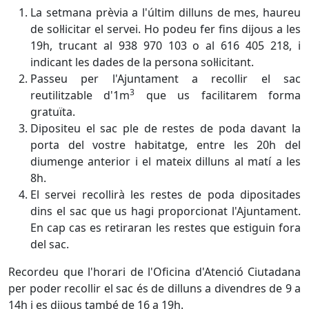
La setmana prèvia a l'últim dilluns de mes, haureu
de sol·licitar el servei. Ho podeu fer fins dijous a les
19h, trucant al 938 970 103 o al 616 405 218, i
indicant les dades de la persona sol·licitant.
Passeu per l'Ajuntament a recollir el sac
3
reutilitzable d'1m
que us facilitarem forma
gratuïta.
Dipositeu el sac ple de restes de poda davant la
porta del vostre habitatge, entre les 20h del
diumenge anterior i el mateix dilluns al matí a les
8h.
El servei recollirà les restes de poda dipositades
dins el sac que us hagi proporcionat l'Ajuntament.
En cap cas es retiraran les restes que estiguin fora
del sac.
Recordeu que l'horari de l'Oficina d'Atenció Ciutadana
per poder recollir el sac és de dilluns a divendres de 9 a
14h i es dijous també de 16 a 19h.