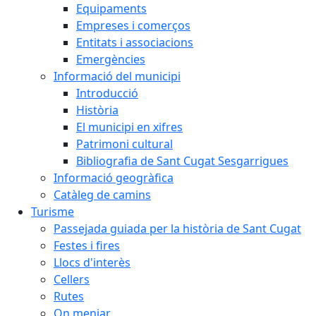
Equipaments
Empreses i comerços
Entitats i associacions
Emergències
Informació del municipi
Introducció
Història
El municipi en xifres
Patrimoni cultural
Bibliografia de Sant Cugat Sesgarrigues
Informació geogràfica
Catàleg de camins
Turisme
Passejada guiada per la història de Sant Cugat
Festes i fires
Llocs d'interès
Cellers
Rutes
On menjar