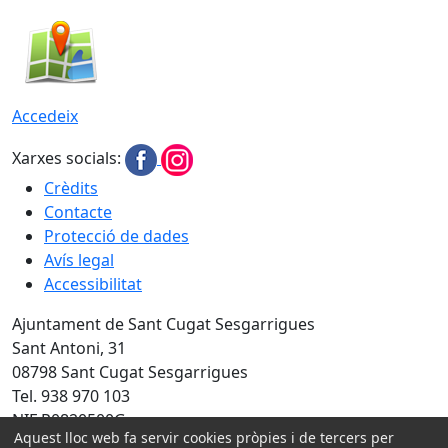
Accedeix
Xarxes socials:
Crèdits
Contacte
Protecció de dades
Avís legal
Accessibilitat
Ajuntament de Sant Cugat Sesgarrigues
Sant Antoni, 31
08798 Sant Cugat Sesgarrigues
Tel. 938 970 103
NIF P0820500G
Aquest lloc web fa servir cookies pròpies i de tercers per