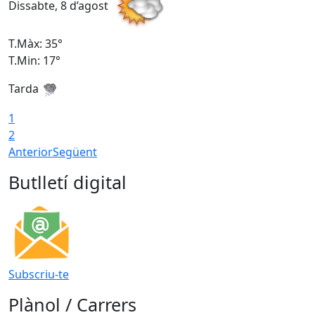
Dissabte, 8 d’agost
D
T.Màx: 35°
T
T.Min: 17°
T
Tarda
T
1
2
Anterior
Següent
Butlletí digital
Subscriu-te
Plànol / Carrers