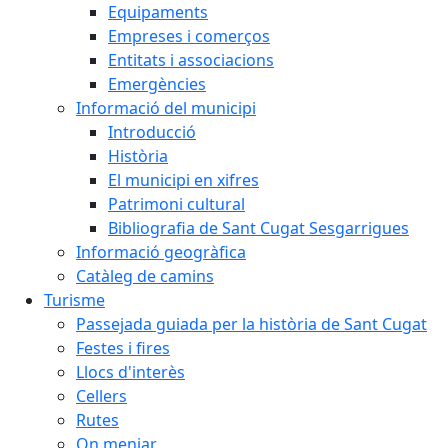
Equipaments
Empreses i comerços
Entitats i associacions
Emergències
Informació del municipi
Introducció
Història
El municipi en xifres
Patrimoni cultural
Bibliografia de Sant Cugat Sesgarrigues
Informació geogràfica
Catàleg de camins
Turisme
Passejada guiada per la història de Sant Cugat
Festes i fires
Llocs d'interès
Cellers
Rutes
On menjar