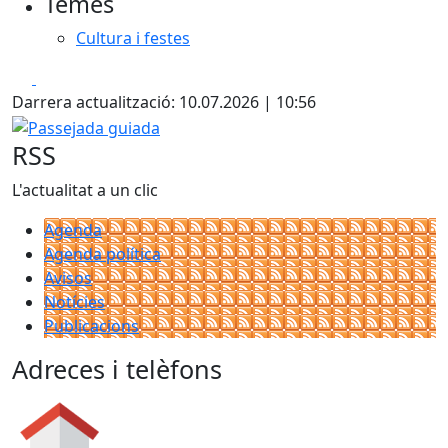
Temes
Cultura i festes
Facebook
X
Darrera actualització: 10.07.2026 | 10:56
Passejada guiada
RSS
L'actualitat a un clic
Agenda
Agenda política
Avisos
Notícies
Publicacions
Adreces i telèfons