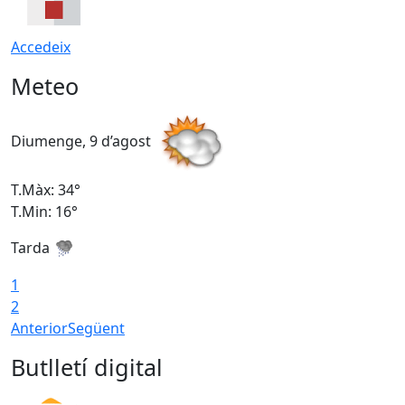
Accedeix
Meteo
Diumenge, 9 d’agost
D
T.Màx: 34°
T
T.Min: 16°
T
Tarda
T
1
2
Anterior
Següent
Butlletí digital