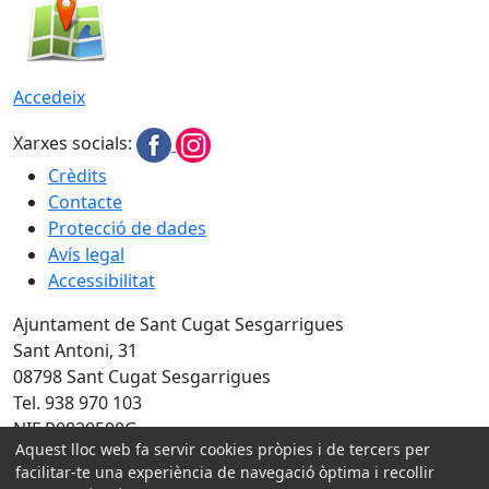
Accedeix
Xarxes socials:
Crèdits
Contacte
Protecció de dades
Avís legal
Accessibilitat
Ajuntament de Sant Cugat Sesgarrigues
Sant Antoni, 31
08798 Sant Cugat Sesgarrigues
Tel. 938 970 103
NIF P0820500G
Aquest lloc web fa servir cookies pròpies i de tercers per
Amb la col·laboració de:
facilitar-te una experiència de navegació òptima i recollir