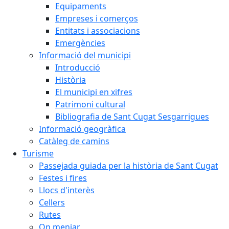
Equipaments
Empreses i comerços
Entitats i associacions
Emergències
Informació del municipi
Introducció
Història
El municipi en xifres
Patrimoni cultural
Bibliografia de Sant Cugat Sesgarrigues
Informació geogràfica
Catàleg de camins
Turisme
Passejada guiada per la història de Sant Cugat
Festes i fires
Llocs d'interès
Cellers
Rutes
On menjar