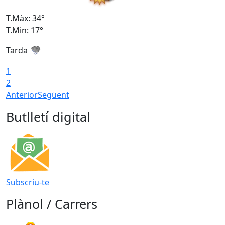
T.Màx: 34°
T
T.Min: 17°
T
Tarda
T
1
2
Anterior
Següent
Butlletí digital
Subscriu-te
Plànol / Carrers