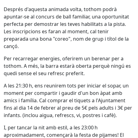
Després d'aquesta animada volta, tothom podrà
apuntar-se al concurs de ball familiar, una oportunitat
perfecta per demostrar les teves habilitats a la pista.
Les inscripcions es faran al moment, cal tenir
preparada una bona "coreo", nom de grup i títol de la
cançó.
Per recarregar energies, oferirem un berenar per a
tothom. A més, la barra estarà oberta perquè ningú es
quedi sense el seu refresc preferit.
A les 21:30 h, ens reunirem tots per iniciar el sopar, un
moment per compartir i gaudir d'un bon àpat amb
amics i família. Cal comprar el tiquets a l'Ajuntament
fins al dia 14 de febrer al preu de 5€ pels adults i 3€ per
infants. (inclou aigua, refrescs, vi, postres i cafè).
I, per tancar la nit amb estil, a les 23:00 h
aproximadament, començarà la festa de pijames! El