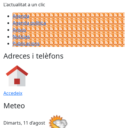
L'actualitat a un clic
Agenda
Agenda política
Avisos
Notícies
Publicacions
Adreces i telèfons
Accedeix
Meteo
Dimarts, 11 d’agost
D