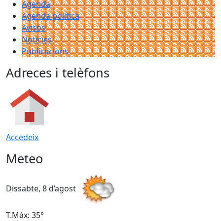
Agenda
Agenda política
Avisos
Notícies
Publicacions
Adreces i telèfons
Accedeix
Meteo
Dissabte, 8 d’agost
D
T.Màx: 35°
T