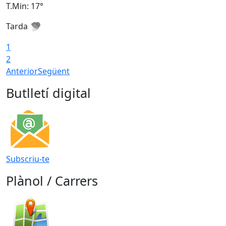
T.Min: 17°
T
Tarda
T
1
2
Anterior
Següent
Butlletí digital
Subscriu-te
Plànol / Carrers