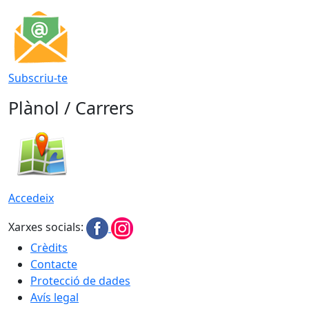
Subscriu-te
Plànol / Carrers
Accedeix
Xarxes socials:
Crèdits
Contacte
Protecció de dades
Avís legal