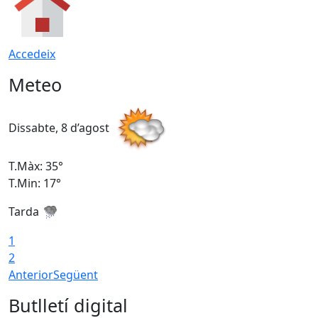
Accedeix
Meteo
Dissabte, 8 d’agost
D
T.Màx: 35°
T
T.Min: 17°
T
Tarda
T
1
2
Anterior
Següent
Butlletí digital