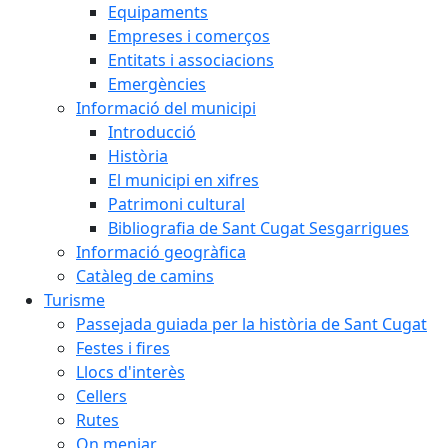
Equipaments
Empreses i comerços
Entitats i associacions
Emergències
Informació del municipi
Introducció
Història
El municipi en xifres
Patrimoni cultural
Bibliografia de Sant Cugat Sesgarrigues
Informació geogràfica
Catàleg de camins
Turisme
Passejada guiada per la història de Sant Cugat
Festes i fires
Llocs d'interès
Cellers
Rutes
On menjar