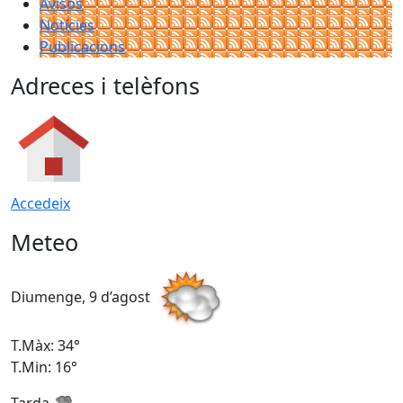
Avisos
Notícies
Publicacions
Adreces i telèfons
Accedeix
Meteo
Diumenge, 9 d’agost
D
T.Màx: 34°
T
T.Min: 16°
T
Tarda
T