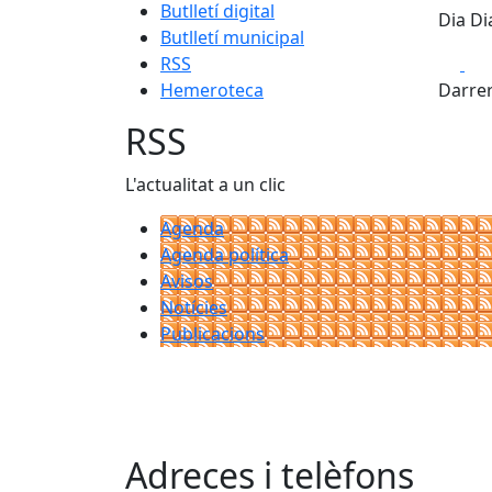
Butlletí digital
Dia Di
Butlletí municipal
Fa
RSS
Hemeroteca
Darrer
RSS
L'actualitat a un clic
Agenda
Agenda política
Avisos
Notícies
Publicacions
Adreces i telèfons