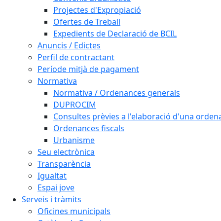
Projectes d'Expropiació
Ofertes de Treball
Expedients de Declaració de BCIL
Anuncis / Edictes
Perfil de contractant
Període mitjà de pagament
Normativa
Normativa / Ordenances generals
DUPROCIM
Consultes prèvies a l'elaboració d'una orde
Ordenances fiscals
Urbanisme
Seu electrònica
Transparència
Igualtat
Espai jove
Serveis i tràmits
Oficines municipals