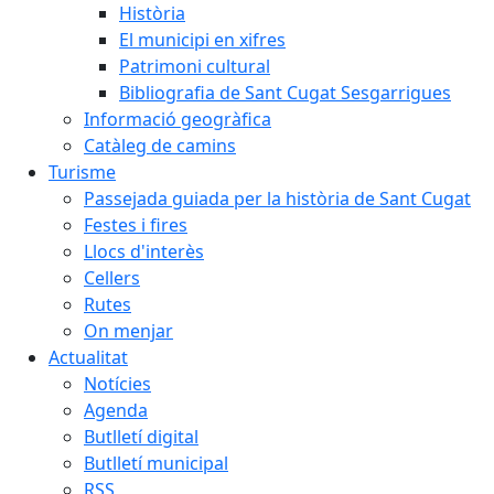
Història
El municipi en xifres
Patrimoni cultural
Bibliografia de Sant Cugat Sesgarrigues
Informació geogràfica
Catàleg de camins
Turisme
Passejada guiada per la història de Sant Cugat
Festes i fires
Llocs d'interès
Cellers
Rutes
On menjar
Actualitat
Notícies
Agenda
Butlletí digital
Butlletí municipal
RSS