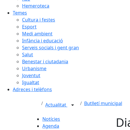
Hemeroteca
Temes
Cultura i festes
Esport
Medi ambient
Infància i educació
Serveis socials i gent gran
Salut
Benestar i ciutadania
Urbanisme
Joventut
Igualtat
Adreces i telèfons
Butlletí municipal
Actualitat
Di
Notícies
Agenda