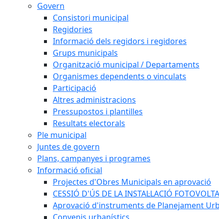
Govern
Consistori municipal
Regidories
Informació dels regidors i regidores
Grups municipals
Organització municipal / Departaments
Organismes dependents o vinculats
Participació
Altres administracions
Pressupostos i plantilles
Resultats electorals
Ple municipal
Juntes de govern
Plans, campanyes i programes
Informació oficial
Projectes d'Obres Municipals en aprovació
CESSIÓ D'ÚS DE LA INSTAL·LACIÓ FOTOVOLT
Aprovació d'instruments de Planejament Urb
Convenis urbanístics