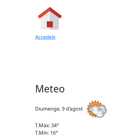
Accedeix
Meteo
Diumenge, 9 d’agost
T.Màx: 34°
T.Min: 16°