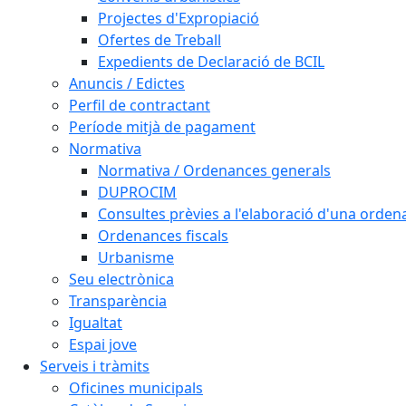
Projectes d'Expropiació
Ofertes de Treball
Expedients de Declaració de BCIL
Anuncis / Edictes
Perfil de contractant
Període mitjà de pagament
Normativa
Normativa / Ordenances generals
DUPROCIM
Consultes prèvies a l'elaboració d'una orde
Ordenances fiscals
Urbanisme
Seu electrònica
Transparència
Igualtat
Espai jove
Serveis i tràmits
Oficines municipals