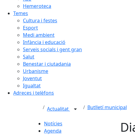
Hemeroteca
Temes
Cultura i festes
Esport
Medi ambient
Infància i educació
Serveis socials i gent gran
Salut
Benestar i ciutadania
Urbanisme
Joventut
Igualtat
Adreces i telèfons
Butlletí municipal
Actualitat
Di
Notícies
Agenda