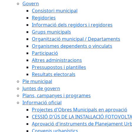
Govern
Consistori municipal
Regidories
Informació dels regidors i regidores
Grups municipals
Organització municipal / Departaments
Organismes dependents o vinculats
Participació
Altres administracions
Pressupostos i plantilles
Resultats electorals
Ple municipal
Juntes de govern
Plans, campanyes i programes
Informació oficial
Projectes d'Obres Municipals en aprovació
CESSIÓ D'ÚS DE LA INSTAL·LACIÓ FOTOVOLT
Aprovació d'instruments de Planejament Urb
Convenis urbanístics