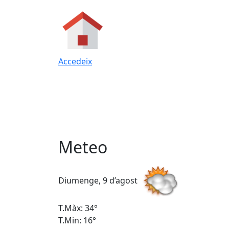
Accedeix
Meteo
Diumenge, 9 d’agost
T.Màx: 34°
T.Min: 16°