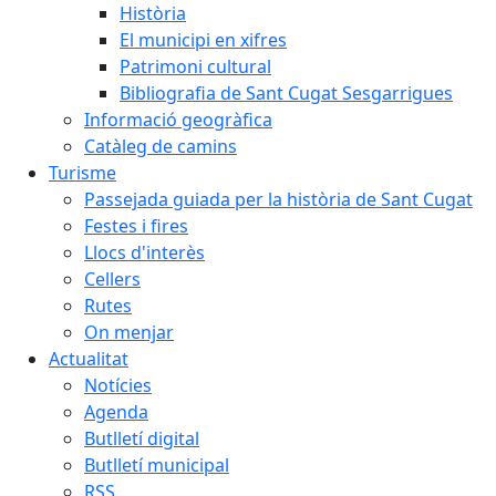
Història
El municipi en xifres
Patrimoni cultural
Bibliografia de Sant Cugat Sesgarrigues
Informació geogràfica
Catàleg de camins
Turisme
Passejada guiada per la història de Sant Cugat
Festes i fires
Llocs d'interès
Cellers
Rutes
On menjar
Actualitat
Notícies
Agenda
Butlletí digital
Butlletí municipal
RSS