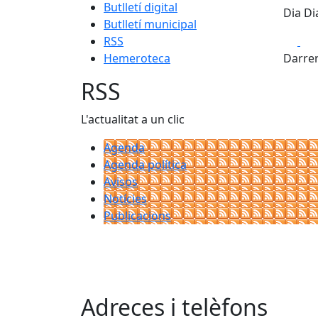
Butlletí digital
Dia Di
Butlletí municipal
Fa
RSS
Hemeroteca
Darrer
RSS
L'actualitat a un clic
Agenda
Agenda política
Avisos
Notícies
Publicacions
Adreces i telèfons