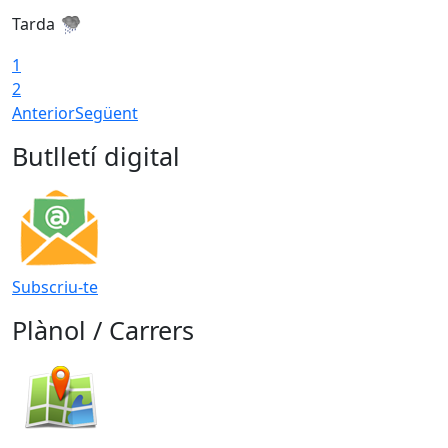
Tarda
T
1
2
Anterior
Següent
Butlletí digital
Subscriu-te
Plànol / Carrers