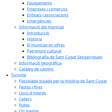
Equipaments
Empreses i comerços
Entitats i associacions
Emergències
Informació del municipi
Introducció
Història
El municipi en xifres
Patrimoni cultural
Bibliografia de Sant Cugat Sesgarrigues
Informació geogràfica
Catàleg de camins
Turisme
Passejada guiada per la història de Sant Cugat
Festes i fires
Llocs d'interès
Cellers
Rutes
On menjar