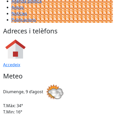
Agenda política
Avisos
Notícies
Publicacions
Adreces i telèfons
Accedeix
Meteo
Diumenge, 9 d’agost
D
T.Màx: 34°
T
T.Min: 16°
T