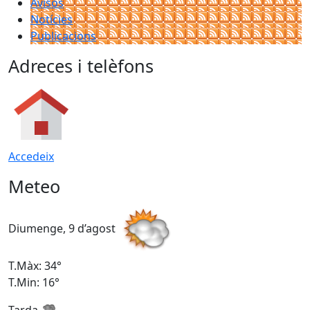
Avisos
Notícies
Publicacions
Adreces i telèfons
Accedeix
Meteo
Diumenge, 9 d’agost
D
T.Màx: 34°
T
T.Min: 16°
T
Tarda
T