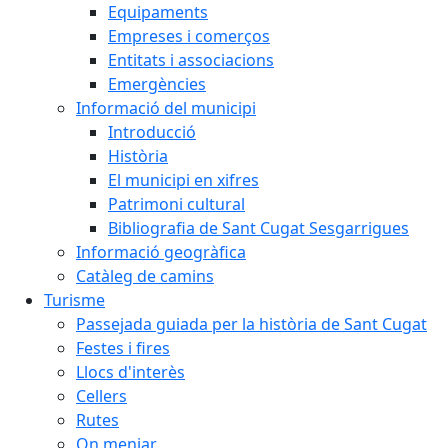
Equipaments
Empreses i comerços
Entitats i associacions
Emergències
Informació del municipi
Introducció
Història
El municipi en xifres
Patrimoni cultural
Bibliografia de Sant Cugat Sesgarrigues
Informació geogràfica
Catàleg de camins
Turisme
Passejada guiada per la història de Sant Cugat
Festes i fires
Llocs d'interès
Cellers
Rutes
On menjar