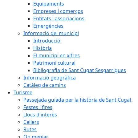
Equipaments
Empreses i comerços
Entitats i associacions
Emergències
Informació del municipi
Introducció
Història
El municipi en xifres
Patrimoni cultural
Bibliografia de Sant Cugat Sesgarrigues
Informació geogràfica
Catàleg de camins
Turisme
Passejada guiada per la història de Sant Cugat
Festes i fires
Llocs d'interès
Cellers
Rutes
On menjar