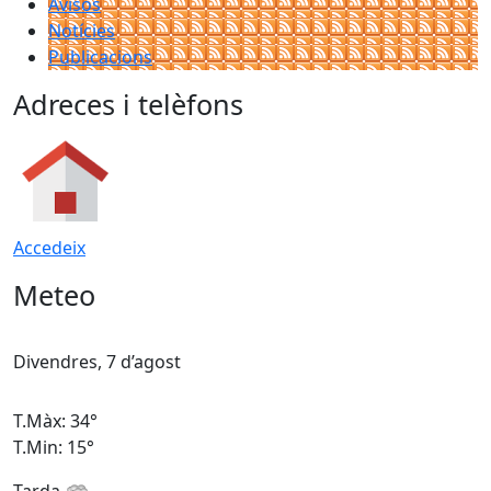
Avisos
Notícies
Publicacions
Adreces i telèfons
Accedeix
Meteo
Divendres, 7 d’agost
D
T.Màx: 34°
T
T.Min: 15°
T
Tarda
T