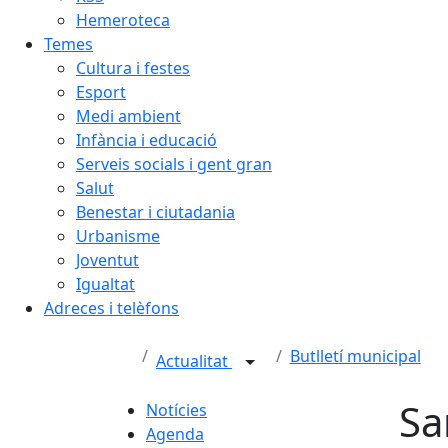
Hemeroteca
Temes
Cultura i festes
Esport
Medi ambient
Infància i educació
Serveis socials i gent gran
Salut
Benestar i ciutadania
Urbanisme
Joventut
Igualtat
Adreces i telèfons
Butlletí municipal
Actualitat
Sa
Notícies
Agenda