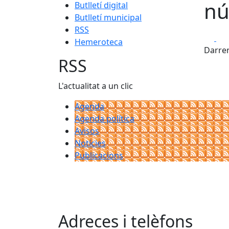
nú
Butlletí digital
Butlletí municipal
RSS
Fa
Hemeroteca
Darrer
RSS
L'actualitat a un clic
Agenda
Agenda política
Avisos
Notícies
Publicacions
Adreces i telèfons