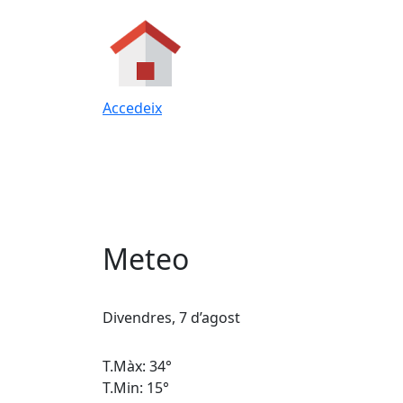
Accedeix
Meteo
Divendres, 7 d’agost
T.Màx: 34°
T.Min: 15°