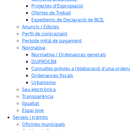
Projectes d'Expropiació
Ofertes de Treball
Expedients de Declaració de BCIL
Anuncis / Edictes
Perfil de contractant
Període mitjà de pagament
Normativa
Normativa / Ordenances generals
DUPROCIM
Consultes prèvies a l'elaboració d'una orde
Ordenances fiscals
Urbanisme
Seu electrònica
Transparència
Igualtat
Espai jove
Serveis i tràmits
Oficines municipals