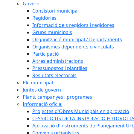
Govern
Consistori municipal
Regidories
Informació dels regidors i regidores
Grups municipals
Organització municipal / Departaments
Organismes dependents o vinculats
Participació
Altres administracions
Pressupostos i plantilles
Resultats electorals
Ple municipal
Juntes de govern
Plans, campanyes i programes
Informació oficial
Projectes d'Obres Municipals en aprovació
CESSIÓ D'ÚS DE LA INSTAL·LACIÓ FOTOVOLT
Aprovació d'instruments de Planejament Urb
Convenis urbanístics