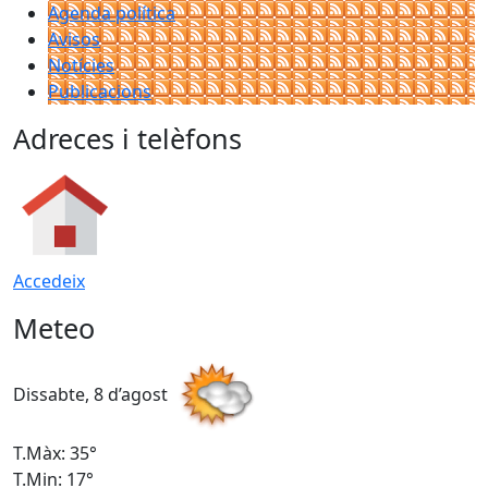
Agenda política
Avisos
Notícies
Publicacions
Adreces i telèfons
Accedeix
Meteo
Dissabte, 8 d’agost
D
T.Màx: 35°
T
T.Min: 17°
T