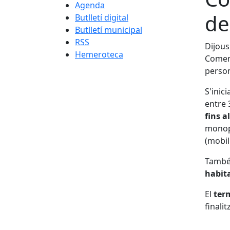
Agenda
de
Butlletí digital
Butlletí municipal
RSS
Dijous
Hemeroteca
Començ
person
S'inic
entre 
fins a
monop
(mobil
També 
habit
El
term
finali