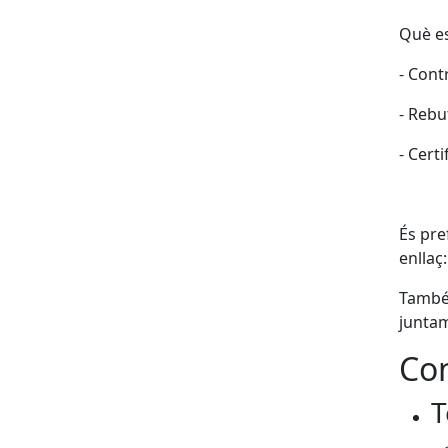
Què es 
- Cont
- Rebu
- Cert
És pre
enllaç
També e
junta
Con
T