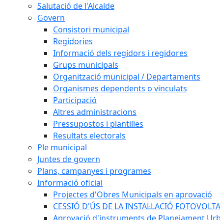
Salutació de l'Alcalde
Govern
Consistori municipal
Regidories
Informació dels regidors i regidores
Grups municipals
Organització municipal / Departaments
Organismes dependents o vinculats
Participació
Altres administracions
Pressupostos i plantilles
Resultats electorals
Ple municipal
Juntes de govern
Plans, campanyes i programes
Informació oficial
Projectes d'Obres Municipals en aprovació
CESSIÓ D'ÚS DE LA INSTAL·LACIÓ FOTOVOLT
Aprovació d'instruments de Planejament Urb