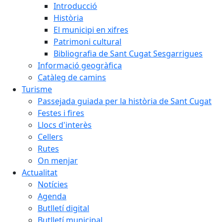
Introducció
Història
El municipi en xifres
Patrimoni cultural
Bibliografia de Sant Cugat Sesgarrigues
Informació geogràfica
Catàleg de camins
Turisme
Passejada guiada per la història de Sant Cugat
Festes i fires
Llocs d'interès
Cellers
Rutes
On menjar
Actualitat
Notícies
Agenda
Butlletí digital
Butlletí municipal