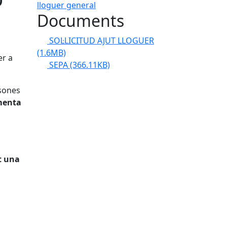
Documents
SOL·LICITUD AJUT LLOGUER
(1.6MB)
er a
SEPA
(366.11KB)
rsones
gmenta
t una