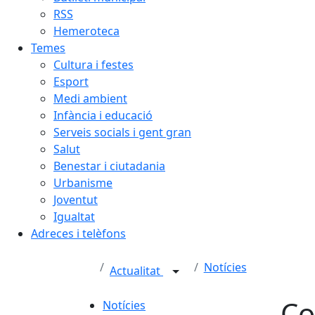
RSS
Hemeroteca
Temes
Cultura i festes
Esport
Medi ambient
Infància i educació
Serveis socials i gent gran
Salut
Benestar i ciutadania
Urbanisme
Joventut
Igualtat
Adreces i telèfons
Notícies
Actualitat
Co
Notícies