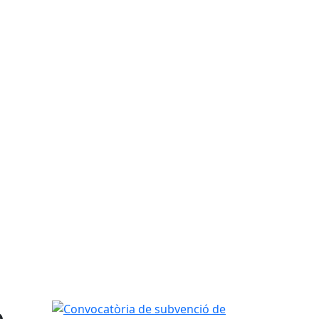
ó
Convocatòria de subvenció de lloguer general