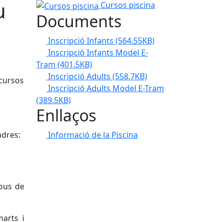
u
Cursos piscina
Cursos piscina
Documents
Inscripció Infants
(564.55KB)
Inscripció Infants Model E-
Tram
(401.5KB)
Inscripció Adults
(558.7KB)
 cursos
Inscripció Adults Model E-Tram
(389.5KB)
Enllaços
Informació de la Piscina
ndres:
jous de
marts i