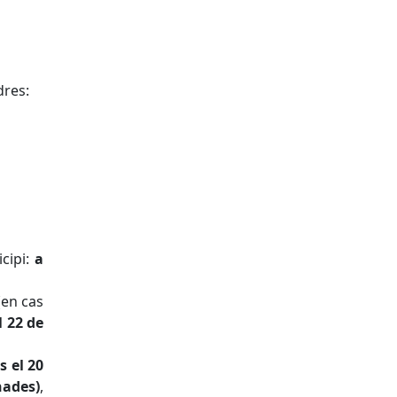
dres:
cipi:
a
(en cas
l 22 de
ns el 20
nades)
,