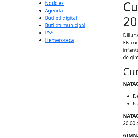
Cu
Notícies
Agenda
20
Butlletí digital
Butlletí municipal
RSS
Dillun
Hemeroteca
Els cu
infant
de gim
Cur
NATAC
De
6 
NATA
20.00 
GIMN