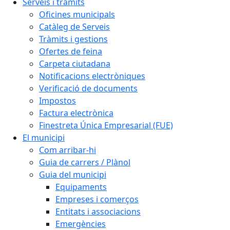
Serveis i tràmits
Oficines municipals
Catàleg de Serveis
Tràmits i gestions
Ofertes de feina
Carpeta ciutadana
Notificacions electròniques
Verificació de documents
Impostos
Factura electrònica
Finestreta Única Empresarial (FUE)
El municipi
Com arribar-hi
Guia de carrers / Plànol
Guia del municipi
Equipaments
Empreses i comerços
Entitats i associacions
Emergències