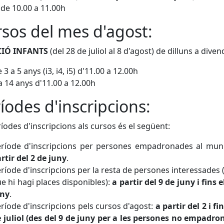
 de 10.00 a 11.00h
sos del mes d'agost:
CIÓ INFANTS
(del 28 de juliol al 8 d'agost) de dilluns a diven
 3 a 5 anys (i3, i4, i5) d'11.00 a 12.00h
a 14 anys d'11.00 a 12.00h
íodes d'inscripcions:
ríodes d'inscripcions als cursos és el següent:
ríode d'inscripcions per persones empadronades al muni
rtir del 2 de juny
.
ríode d'inscripcions per la resta de persones interessades 
e hi hagi places disponibles):
a partir del 9 de juny i fins e
uny
.
ríode d'inscripcions pels cursos d'agost:
a partir del 2 i fi
 juliol (des del 9 de juny per a les persones no empadro