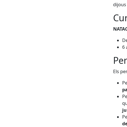
dijous
Cur
NATA
De
6 
Per
Els pe
Pe
pa
Pe
qu
j
Pe
de