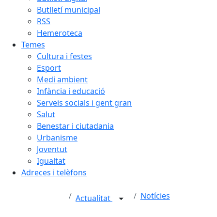
Butlletí municipal
RSS
Hemeroteca
Temes
Cultura i festes
Esport
Medi ambient
Infància i educació
Serveis socials i gent gran
Salut
Benestar i ciutadania
Urbanisme
Joventut
Igualtat
Adreces i telèfons
Notícies
Actualitat