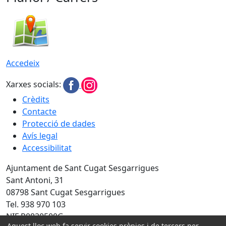
Accedeix
Xarxes socials:
Crèdits
Contacte
Protecció de dades
Avís legal
Accessibilitat
Ajuntament de Sant Cugat Sesgarrigues
Sant Antoni, 31
08798 Sant Cugat Sesgarrigues
Tel. 938 970 103
NIF P0820500G
Aquest lloc web fa servir cookies pròpies i de tercers per