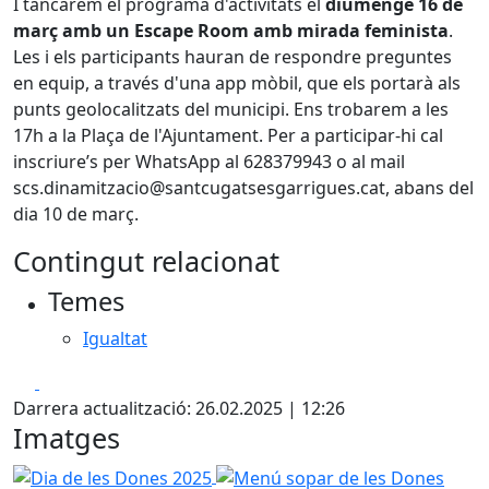
I tancarem el programa d'activitats el
diumenge 16 de
març amb un Escape Room amb mirada feminista
.
Les i els participants hauran de respondre preguntes
en equip, a través d'una app mòbil, que els portarà als
punts geolocalitzats del municipi. Ens trobarem a les
17h a la Plaça de l'Ajuntament. Per a participar-hi cal
inscriure’s per WhatsApp al 628379943 o al mail
scs.dinamitzacio@santcugatsesgarrigues.cat, abans del
dia 10 de març.
Contingut relacionat
Temes
Igualtat
Facebook
X
Darrera actualització: 26.02.2025 | 12:26
Imatges
Dia de les Dones 2025
Menú sopar de les Dones