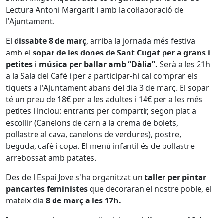
Lectura Antoni Margarit i amb la col·laboració de
l'Ajuntament.
El
dissabte 8 de març
, arriba la jornada més festiva
amb el
sopar de les dones de Sant Cugat per a grans i
petites i música per ballar amb “Dàlia”.
Serà a les 21h
a la Sala del Cafè i per a participar-hi cal comprar els
tiquets a l'Ajuntament abans del dia 3 de març. El sopar
té un preu de 18€ per a les adultes i 14€ per a les més
petites i inclou: entrants per compartir, segon plat a
escollir (Canelons de carn a la crema de bolets,
pollastre al cava, canelons de verdures), postre,
beguda, cafè i copa. El menú infantil és de pollastre
arrebossat amb patates.
Des de l'Espai Jove s'ha organitzat un
taller per pintar
pancartes feministes
que decoraran el nostre poble, el
mateix dia
8 de març a les 17h.