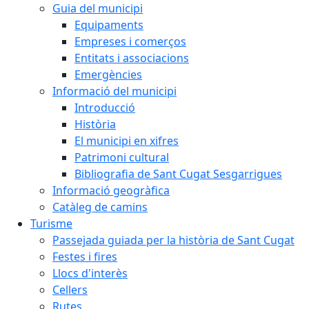
Guia del municipi
Equipaments
Empreses i comerços
Entitats i associacions
Emergències
Informació del municipi
Introducció
Història
El municipi en xifres
Patrimoni cultural
Bibliografia de Sant Cugat Sesgarrigues
Informació geogràfica
Catàleg de camins
Turisme
Passejada guiada per la història de Sant Cugat
Festes i fires
Llocs d'interès
Cellers
Rutes