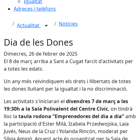
Igualtat
Adreces i telèfons
Notícies
Actualitat
Dia de les Dones
Dimecres, 26 de febrer de 2025
El 8 de març arriba a Sant a Cugat farcit d'activitats per
a totes les edats.
Un any més reivindiquem els drets i llibertats de totes
les dones lluitant per la igualtat i la no discriminació.
Les activitats s'iniciaran el
divendres 7 de març a les
19:30h a la Sala Polivalent del Centre Cívic
, on tindrà
lloc la
taula rodona “Emprenedores del dia a dia”
amb
la participació d'Ester Milà, Izabela Przedwojska, Laia
Juvés, Neus de la Cruz i Yolanda Rincón, moderat per
Sílvia Amigó. Aquest acte és organitzat per la Sala de