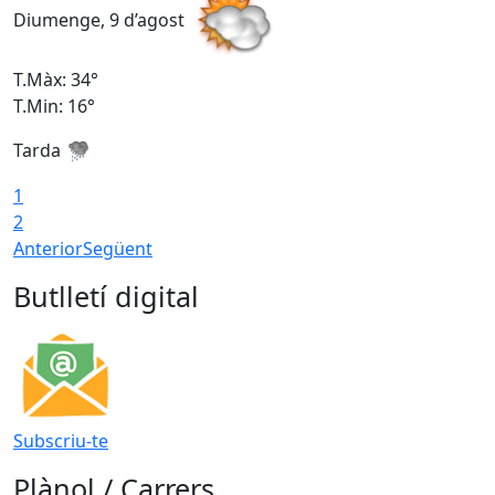
Diumenge, 9 d’agost
D
T.Màx: 34°
T
T.Min: 16°
T
Tarda
T
1
2
Anterior
Següent
Butlletí digital
Subscriu-te
Plànol / Carrers