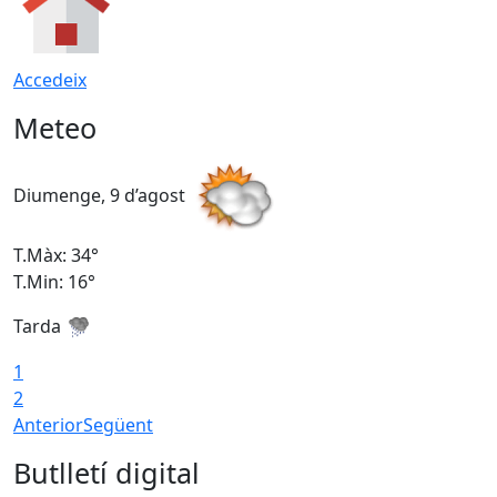
Accedeix
Meteo
Diumenge, 9 d’agost
D
T.Màx: 34°
T
T.Min: 16°
T
Tarda
T
1
2
Anterior
Següent
Butlletí digital