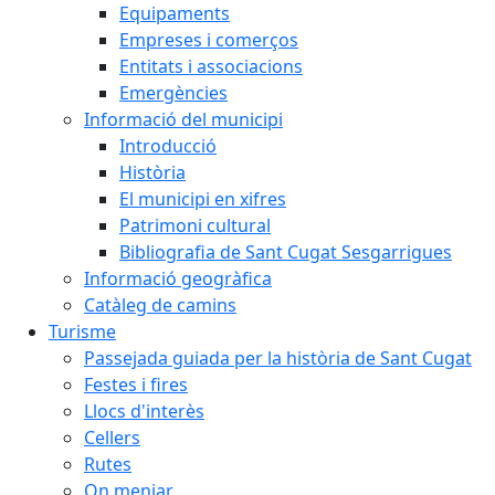
Equipaments
Empreses i comerços
Entitats i associacions
Emergències
Informació del municipi
Introducció
Història
El municipi en xifres
Patrimoni cultural
Bibliografia de Sant Cugat Sesgarrigues
Informació geogràfica
Catàleg de camins
Turisme
Passejada guiada per la història de Sant Cugat
Festes i fires
Llocs d'interès
Cellers
Rutes
On menjar