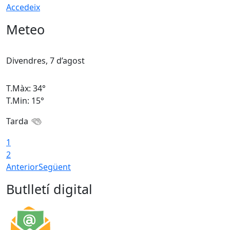
Accedeix
Meteo
Divendres, 7 d’agost
D
T.Màx: 34°
T
T.Min: 15°
T
Tarda
T
1
2
Anterior
Següent
Butlletí digital