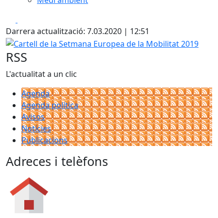
Medi ambient
Facebook
X
Darrera actualització: 7.03.2020 | 12:51
Cartell de la Setmana Europea de la Mobilitat 2019
RSS
L'actualitat a un clic
Agenda
Agenda política
Avisos
Notícies
Publicacions
Adreces i telèfons