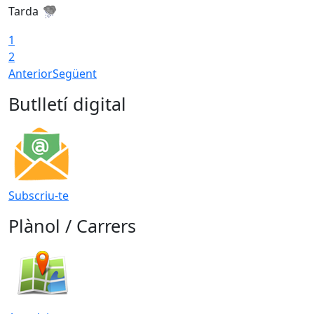
Tarda
T
1
2
Anterior
Següent
Butlletí digital
Subscriu-te
Plànol / Carrers