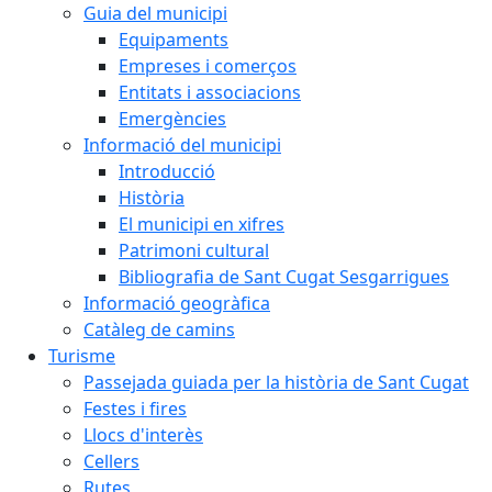
Guia del municipi
Equipaments
Empreses i comerços
Entitats i associacions
Emergències
Informació del municipi
Introducció
Història
El municipi en xifres
Patrimoni cultural
Bibliografia de Sant Cugat Sesgarrigues
Informació geogràfica
Catàleg de camins
Turisme
Passejada guiada per la història de Sant Cugat
Festes i fires
Llocs d'interès
Cellers
Rutes