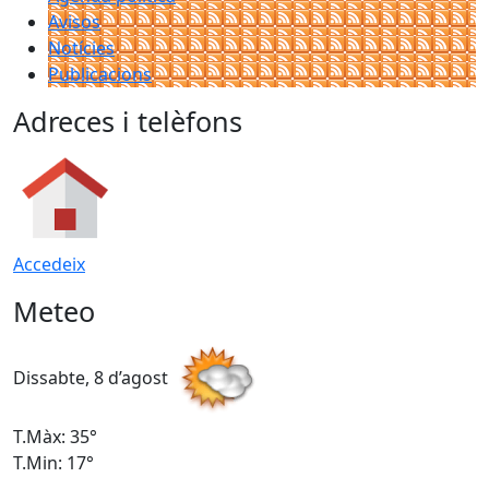
Avisos
Notícies
Publicacions
Adreces i telèfons
Accedeix
Meteo
Dissabte, 8 d’agost
D
T.Màx: 35°
T
T.Min: 17°
T