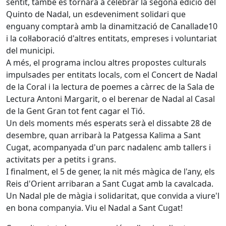
sentit, també es tornarà a celebrar la segona edició del
Quinto de Nadal, un esdeveniment solidari que
enguany comptarà amb la dinamització de Canallade10
i la col·laboració d'altres entitats, empreses i voluntariat
del municipi.
A més, el programa inclou altres propostes culturals
impulsades per entitats locals, com el Concert de Nadal
de la Coral i la lectura de poemes a càrrec de la Sala de
Lectura Antoni Margarit, o el berenar de Nadal al Casal
de la Gent Gran tot fent cagar el Tió.
Un dels moments més esperats serà el dissabte 28 de
desembre, quan arribarà la Patgessa Kalima a Sant
Cugat, acompanyada d'un parc nadalenc amb tallers i
activitats per a petits i grans.
I finalment, el 5 de gener, la nit més màgica de l'any, els
Reis d'Orient arribaran a Sant Cugat amb la cavalcada.
Un Nadal ple de màgia i solidaritat, que convida a viure'l
en bona companyia. Viu el Nadal a Sant Cugat!