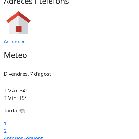
Adreces i telèfons
Accedeix
Meteo
Divendres, 7 d’agost
D
T.Màx: 34°
T
T.Min: 15°
T
Tarda
T
1
2
Anterior
Següent