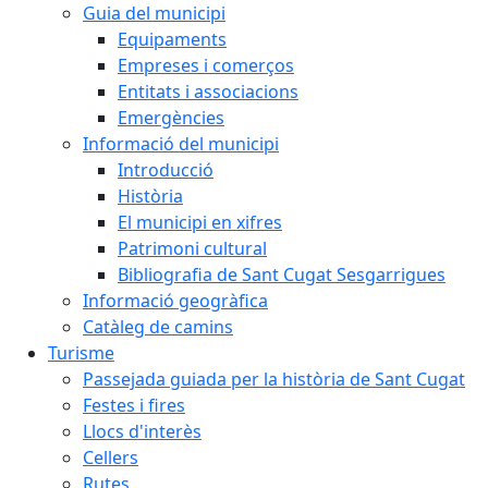
Guia del municipi
Equipaments
Empreses i comerços
Entitats i associacions
Emergències
Informació del municipi
Introducció
Història
El municipi en xifres
Patrimoni cultural
Bibliografia de Sant Cugat Sesgarrigues
Informació geogràfica
Catàleg de camins
Turisme
Passejada guiada per la història de Sant Cugat
Festes i fires
Llocs d'interès
Cellers
Rutes