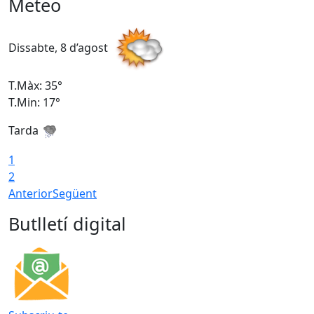
Meteo
Dissabte, 8 d’agost
D
T.Màx: 35°
T
T.Min: 17°
T
Tarda
T
1
2
Anterior
Següent
Butlletí digital