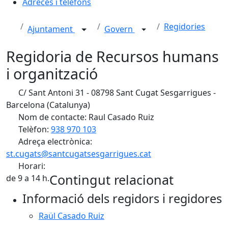
Adreces i telèfons
Regidories
Ajuntament
Govern
Regidoria de Recursos humans
i organització
C/ Sant Antoni 31 - 08798 Sant Cugat Sesgarrigues -
Barcelona (Catalunya)
Nom de contacte: Raul Casado Ruiz
Telèfon:
938 970 103
Adreça electrònica:
st.cugats@santcugatsesgarrigues.cat
Horari:
Contingut relacionat
de 9 a 14 h.
Informació dels regidors i regidores
Raül Casado Ruiz