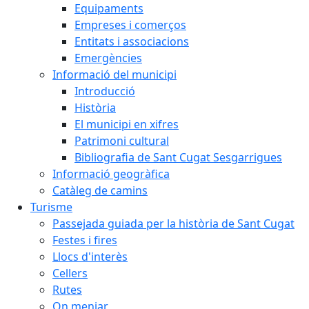
Equipaments
Empreses i comerços
Entitats i associacions
Emergències
Informació del municipi
Introducció
Història
El municipi en xifres
Patrimoni cultural
Bibliografia de Sant Cugat Sesgarrigues
Informació geogràfica
Catàleg de camins
Turisme
Passejada guiada per la història de Sant Cugat
Festes i fires
Llocs d'interès
Cellers
Rutes
On menjar