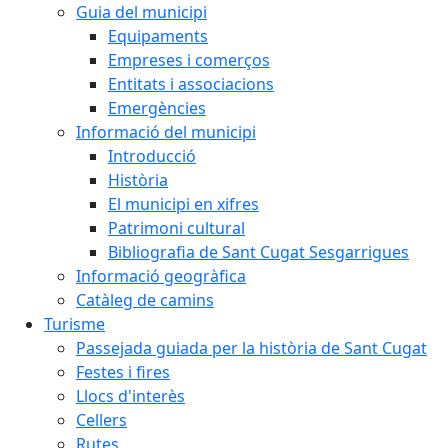
Guia del municipi
Equipaments
Empreses i comerços
Entitats i associacions
Emergències
Informació del municipi
Introducció
Història
El municipi en xifres
Patrimoni cultural
Bibliografia de Sant Cugat Sesgarrigues
Informació geogràfica
Catàleg de camins
Turisme
Passejada guiada per la història de Sant Cugat
Festes i fires
Llocs d'interès
Cellers
Rutes