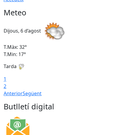
Meteo
Dijous, 6 d’agost
D
T.Màx: 32°
T
T.Min: 17°
T
Tarda
T
1
2
Anterior
Següent
Butlletí digital