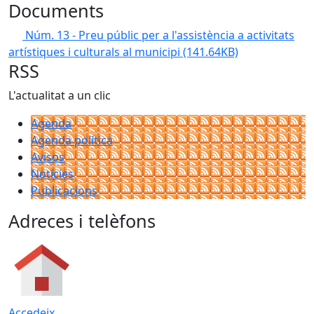
Documents
Núm. 13 - Preu públic per a l'assistència a activitats
artístiques i culturals al municipi
(141.64KB)
RSS
L'actualitat a un clic
Agenda
Agenda política
Avisos
Notícies
Publicacions
Adreces i telèfons
Accedeix