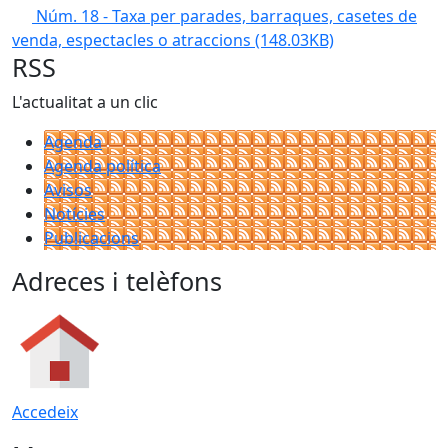
Núm. 18 - Taxa per parades, barraques, casetes de
venda, espectacles o atraccions
(148.03KB)
RSS
L'actualitat a un clic
Agenda
Agenda política
Avisos
Notícies
Publicacions
Adreces i telèfons
Accedeix