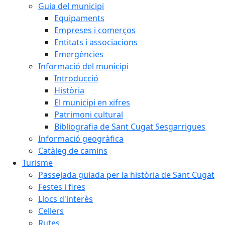
Guia del municipi
Equipaments
Empreses i comerços
Entitats i associacions
Emergències
Informació del municipi
Introducció
Història
El municipi en xifres
Patrimoni cultural
Bibliografia de Sant Cugat Sesgarrigues
Informació geogràfica
Catàleg de camins
Turisme
Passejada guiada per la història de Sant Cugat
Festes i fires
Llocs d'interès
Cellers
Rutes