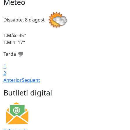
Meteo
Dissabte, 8 d’agost
D
T.Màx: 35°
T
T.Min: 17°
T
Tarda
T
1
2
Anterior
Següent
Butlletí digital