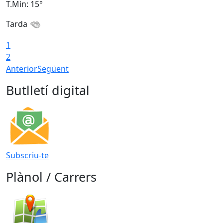
T.Min: 15°
T
Tarda
T
1
2
Anterior
Següent
Butlletí digital
Subscriu-te
Plànol / Carrers