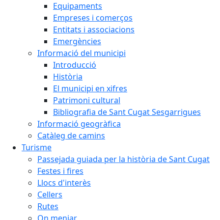
Equipaments
Empreses i comerços
Entitats i associacions
Emergències
Informació del municipi
Introducció
Història
El municipi en xifres
Patrimoni cultural
Bibliografia de Sant Cugat Sesgarrigues
Informació geogràfica
Catàleg de camins
Turisme
Passejada guiada per la història de Sant Cugat
Festes i fires
Llocs d'interès
Cellers
Rutes
On menjar