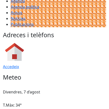
Agenda
Agenda política
Avisos
Notícies
Publicacions
Adreces i telèfons
Accedeix
Meteo
Divendres, 7 d’agost
D
T.Màx: 34°
T