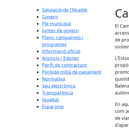
Ca
Salutació de l'Alcalde
Govern
Ple municipal
El Cam
Juntes de govern
access
Plans, campanyes i
de pro
programes
sosten
Informació oficial
Anuncis / Edictes
L'Estu
Perfil de contractant
propòs
Període mitjà de pagament
promog
Normativa
quotid
Seu electrònica
Balena
Transparència
autòno
Igualtat
En aqu
Espai jove
com ar
de via
d'apar