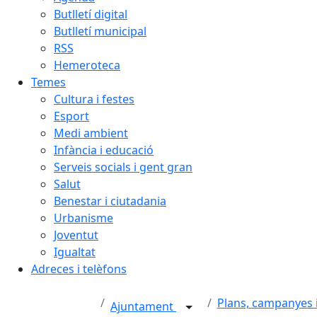
Butlletí digital
Butlletí municipal
RSS
Hemeroteca
Temes
Cultura i festes
Esport
Medi ambient
Infància i educació
Serveis socials i gent gran
Salut
Benestar i ciutadania
Urbanisme
Joventut
Igualtat
Adreces i telèfons
Plans, campanyes 
Ajuntament