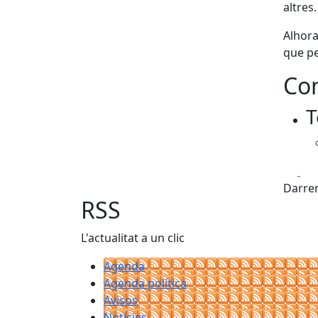
altres.
Alhora
que pe
Con
T
Fa
Darrer
RSS
L'actualitat a un clic
Agenda
Agenda política
Avisos
Notícies