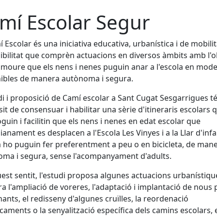
mí Escolar Segur
í Escolar és una iniciativa educativa, urbanística i de mobilit
ibilitat que comprèn actuacions en diversos àmbits amb l'o
moure que els nens i nenes puguin anar a l'escola en mod
ibles de manera autònoma i segura.
di i proposició de Camí escolar a Sant Cugat Sesgarrigues té
it de consensuar i habilitar una sèrie d'itineraris escolars 
uin i facilitin que els nens i nenes en edat escolar que
ianament es desplacen a l'Escola Les Vinyes i a la Llar d'inf
 ho puguin fer preferentment a peu o en bicicleta, de man
ma i segura, sense l'acompanyament d'adults.
est sentit, l'estudi proposa algunes actuacions urbanístiqu
a l'ampliació de voreres, l'adaptació i implantació de nous
nants, el redisseny d'algunes cruïlles, la reordenació
caments o la senyalització específica dels camins escolars, 