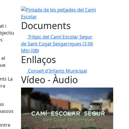
Pintada de les petjades del Camí Escolar
Documents
at i
bjectiu
Trítpic del Camí Escolar Segur
es
de Sant Cugat Sesgarrigues (2,06
Mb)
(0B)
Enllaços
 el
que
Consell d'Infants Municipal
Vídeo - Àudio
ants La
era
es
 passos
entre