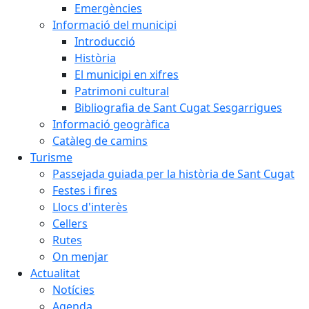
Emergències
Informació del municipi
Introducció
Història
El municipi en xifres
Patrimoni cultural
Bibliografia de Sant Cugat Sesgarrigues
Informació geogràfica
Catàleg de camins
Turisme
Passejada guiada per la història de Sant Cugat
Festes i fires
Llocs d'interès
Cellers
Rutes
On menjar
Actualitat
Notícies
Agenda