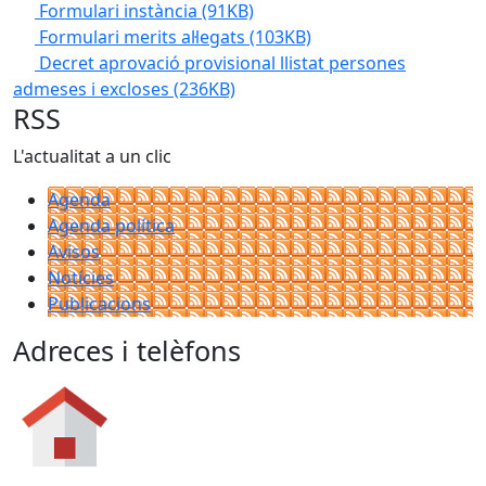
Formulari instància
(91KB)
Formulari merits al·legats
(103KB)
Decret aprovació provisional llistat persones
admeses i excloses
(236KB)
RSS
L'actualitat a un clic
Agenda
Agenda política
Avisos
Notícies
Publicacions
Adreces i telèfons