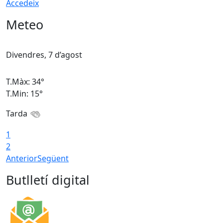
Accedeix
Meteo
Divendres, 7 d’agost
D
T.Màx: 34°
T
T.Min: 15°
T
Tarda
T
1
2
Anterior
Següent
Butlletí digital