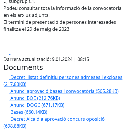
C, subgrup C1.
Podeu consultar tota la informació de la convocatòria
en els arxius adjunts.
El termini de presentació de persones interessades
finalitza el 29 de maig de 2023.
Facebook
X
Darrera actualització: 9.01.2024 | 08:15
Documents
Decret llistat definitiu persones admeses i excloses
(217.83KB)
Anunci aprovació bases i convocatòria
(505.28KB)
Anunci BOE
(212.76KB)
Anunci DOGC
(671.17KB)
Bases
(660.14KB)
Decret Alcaldia aprovació concurs oposició
(698.88KB)