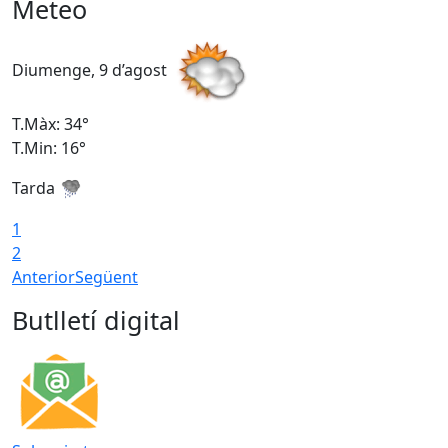
Meteo
Diumenge, 9 d’agost
D
T.Màx: 34°
T
T.Min: 16°
T
Tarda
T
1
2
Anterior
Següent
Butlletí digital