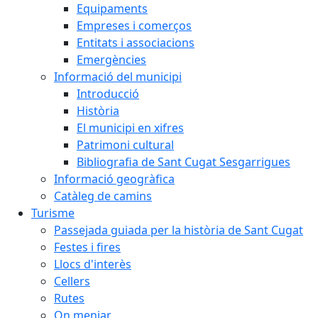
Equipaments
Empreses i comerços
Entitats i associacions
Emergències
Informació del municipi
Introducció
Història
El municipi en xifres
Patrimoni cultural
Bibliografia de Sant Cugat Sesgarrigues
Informació geogràfica
Catàleg de camins
Turisme
Passejada guiada per la història de Sant Cugat
Festes i fires
Llocs d'interès
Cellers
Rutes
On menjar