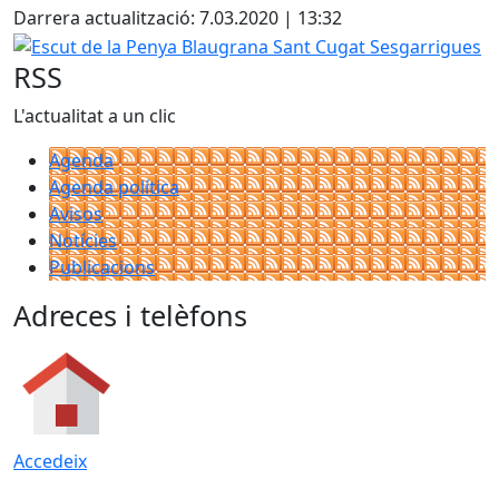
Darrera actualització: 7.03.2020 | 13:32
Escut de la Penya Blaugrana Sant Cugat Sesgarrigues
RSS
L'actualitat a un clic
Agenda
Agenda política
Avisos
Notícies
Publicacions
Adreces i telèfons
Accedeix