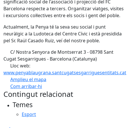
significació social de l'associació i projecció del FC
Barcelona respecte a tercers. Organitzar viatges, visites
i excursions col·lectives entre els socis i gent del poble.
Actualment, la Penya té la seva seu social i punt
neuràlgic a la Ludoteca del Centre Cívic i està presidida
pel Sr. Raül Casado Ruiz, veí del nostre poble.
C/ Nostra Senyora de Montserrat 3 - 08798 Sant
Cugat Sesgarrigues - Barcelona (Catalunya)
Lloc web:
www.penyablaugrana.santcugatsesgarriguesentitats.cat
Amplieu el mapa
Com arribar-hi
Leaflet
| ©
OpenStreetMap
contributors
Contingut relacionat
+
Temes
−
Esport
Facebook
X