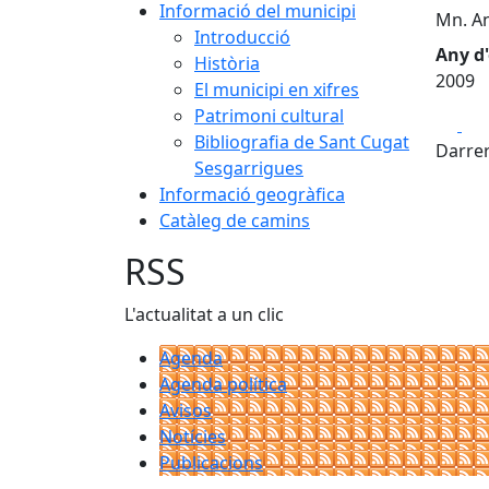
Informació del municipi
Mn. A
Introducció
Any d'
Història
2009
El municipi en xifres
Patrimoni cultural
Fa
Bibliografia de Sant Cugat
Darrer
Sesgarrigues
Informació geogràfica
Catàleg de camins
RSS
L'actualitat a un clic
Agenda
Agenda política
Avisos
Notícies
Publicacions