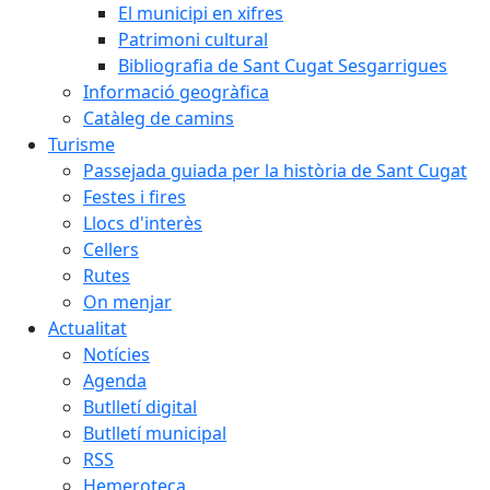
El municipi en xifres
Patrimoni cultural
Bibliografia de Sant Cugat Sesgarrigues
Informació geogràfica
Catàleg de camins
Turisme
Passejada guiada per la història de Sant Cugat
Festes i fires
Llocs d'interès
Cellers
Rutes
On menjar
Actualitat
Notícies
Agenda
Butlletí digital
Butlletí municipal
RSS
Hemeroteca