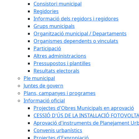
Consistori municipal
Regidories
Informació dels regidors i regidores
Grups municipals
Organització municipal / Departaments
Organismes dependents o vinculats
Participació
Altres administracions
Pressupostos i plantilles
Resultats electorals
Ple municipal
Juntes de govern
Plans, campanyes i programes
Informació oficial
Projectes d'Obres Municipals en aprovació
CESSIÓ D'ÚS DE LA INSTAL·LACIÓ FOTOVOLT
Aprovació d'instruments de Planejament Urb
Convenis urbanístics
Projectes d'Expropiació