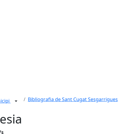
Bibliografia de Sant Cugat Sesgarrigues
icipi
esia
/s