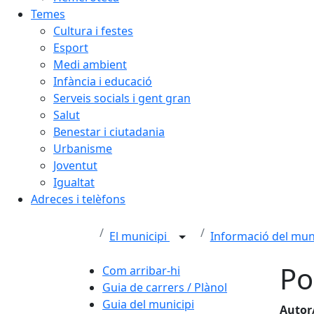
Temes
Cultura i festes
Esport
Medi ambient
Infància i educació
Serveis socials i gent gran
Salut
Benestar i ciutadania
Urbanisme
Joventut
Igualtat
Adreces i telèfons
El municipi
Informació del mun
Po
Com arribar-hi
Guia de carrers / Plànol
Guia del municipi
Autor