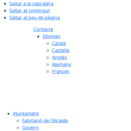
Saltar a la capçalera
Saltar al contingut
Saltar al peu de pàgina
Contacte
Idiomes
Català
Castellà
Anglès
Alemany
Francès
06.08.2026 | 16:39
Ajuntament
Salutació de l'Alcalde
Govern