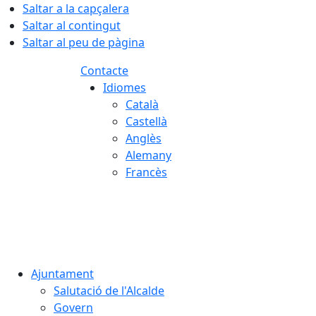
Saltar a la capçalera
Saltar al contingut
Saltar al peu de pàgina
Contacte
Idiomes
Català
Castellà
Anglès
Alemany
Francès
06.08.2026 | 21:53
Ajuntament
Salutació de l'Alcalde
Govern