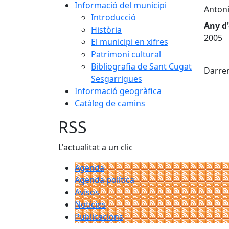
Informació del municipi
Antoni
Introducció
Any d'
Història
2005
El municipi en xifres
Patrimoni cultural
Fa
Bibliografia de Sant Cugat
Darrer
Sesgarrigues
Informació geogràfica
Catàleg de camins
RSS
L'actualitat a un clic
Agenda
Agenda política
Avisos
Notícies
Publicacions