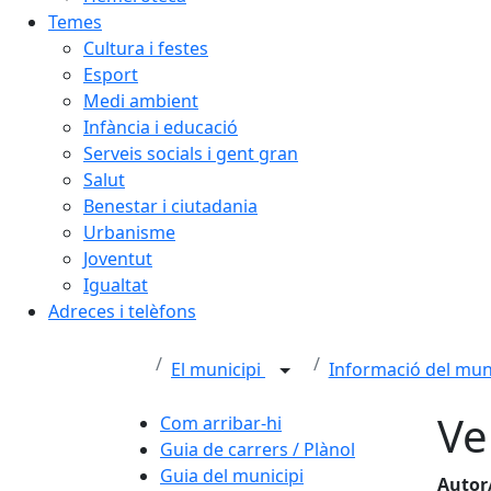
Temes
Cultura i festes
Esport
Medi ambient
Infància i educació
Serveis socials i gent gran
Salut
Benestar i ciutadania
Urbanisme
Joventut
Igualtat
Adreces i telèfons
El municipi
Informació del mun
Ve
Com arribar-hi
Guia de carrers / Plànol
Guia del municipi
Autor