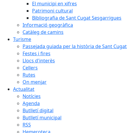
El municipi en xifres
Patrimoni cultural
Bibliografia de Sant Cugat Sesgarrigues
Informació geogràfica
Catàleg de camins
Turisme
Passejada guiada per la història de Sant Cugat
Festes i fires
Llocs d'interès
Cellers
Rutes
On menjar
Actualitat
Notícies
Agenda
Butlletí digital
Butlletí municipal
RSS
Hemeroteca