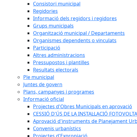
Consistori municipal
Regidories
Informació dels regidors i regidores
Grups municipals
Organització municipal / Departaments
Organismes dependents o vinculats
Participació
Altres administracions
Pressupostos i plantilles
Resultats electorals
Ple municipal
Juntes de govern
Plans, campanyes i programes
Informació oficial
Projectes d'Obres Municipals en aprovació
CESSIÓ D'ÚS DE LA INSTAL·LACIÓ FOTOVOLT
Aprovació d'instruments de Planejament Urb
Convenis urbanístics
Projectes d'Expropiació