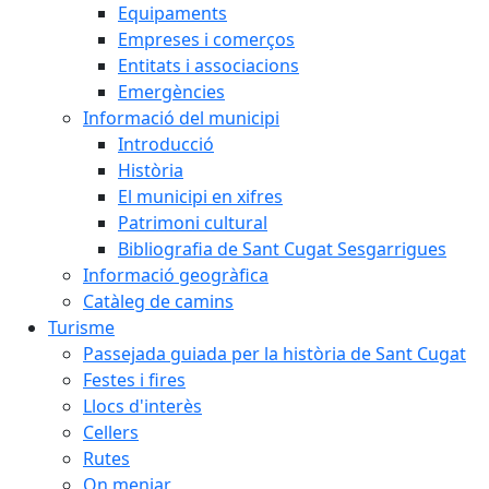
Equipaments
Empreses i comerços
Entitats i associacions
Emergències
Informació del municipi
Introducció
Història
El municipi en xifres
Patrimoni cultural
Bibliografia de Sant Cugat Sesgarrigues
Informació geogràfica
Catàleg de camins
Turisme
Passejada guiada per la història de Sant Cugat
Festes i fires
Llocs d'interès
Cellers
Rutes
On menjar