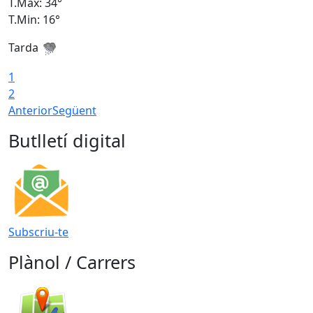
T.Màx: 34°
T
T.Min: 16°
T
Tarda
T
1
2
Anterior
Següent
Butlletí digital
Subscriu-te
Plànol / Carrers