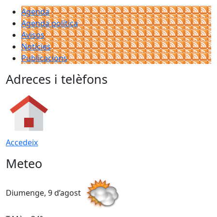
Agenda
Agenda política
Avisos
Notícies
Publicacions
Adreces i telèfons
Accedeix
Meteo
Diumenge, 9 d’agost
D