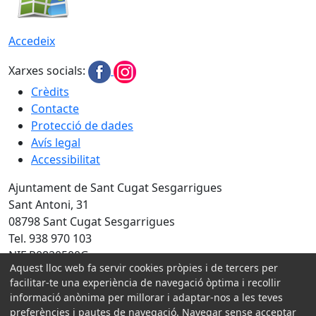
Accedeix
Xarxes socials:
Crèdits
Contacte
Protecció de dades
Avís legal
Accessibilitat
Ajuntament de Sant Cugat Sesgarrigues
Sant Antoni, 31
08798 Sant Cugat Sesgarrigues
Tel. 938 970 103
NIF P0820500G
Aquest lloc web fa servir cookies pròpies i de tercers per
Amb la col·laboració de:
facilitar-te una experiència de navegació òptima i recollir
informació anònima per millorar i adaptar-nos a les teves
preferències i pautes de navegació. Navegar sense acceptar