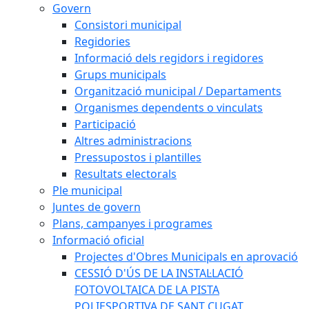
Govern
Consistori municipal
Regidories
Informació dels regidors i regidores
Grups municipals
Organització municipal / Departaments
Organismes dependents o vinculats
Participació
Altres administracions
Pressupostos i plantilles
Resultats electorals
Ple municipal
Juntes de govern
Plans, campanyes i programes
Informació oficial
Projectes d'Obres Municipals en aprovació
CESSIÓ D'ÚS DE LA INSTAL·LACIÓ
FOTOVOLTAICA DE LA PISTA
POLIESPORTIVA DE SANT CUGAT