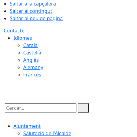
Saltar a la capçalera
Saltar al contingut
Saltar al peu de pàgina
Contacte
Idiomes
Català
Castellà
Anglès
Alemany
Francès
06.08.2026 | 06:57
Cercar:
Ajuntament
Salutació de l'Alcalde