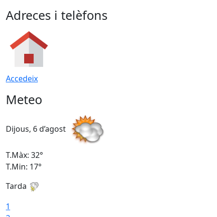
Adreces i telèfons
Accedeix
Meteo
Dijous, 6 d’agost
D
T.Màx: 32°
T
T.Min: 17°
T
Tarda
T
1