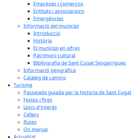
Empreses i comerços
Entitats i associacions
Emergències
Informació del municipi
Introducció
Història
El municipi en xifres
Patrimoni cultural
Bibliografia de Sant Cugat Sesgarrigues
Informació geogràfica
Catàleg de camins
Turisme
Passejada guiada per la història de Sant Cugat
Festes i fires
Llocs d'interès
Cellers
Rutes
On menjar
Actualitat