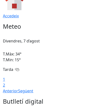
Accedeix
Meteo
Divendres, 7 d’agost
D
T.Màx: 34°
T
T.Min: 15°
T
Tarda
T
1
2
Anterior
Següent
Butlletí digital