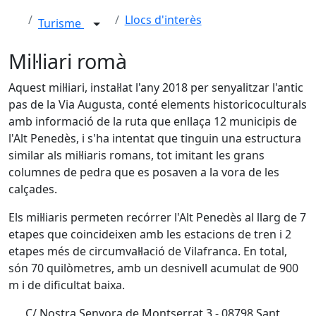
Llocs d'interès
Turisme
Mil·liari romà
Aquest mil·liari, instal·lat l'any 2018 per senyalitzar l'antic
pas de la Via Augusta, conté elements historicoculturals
amb informació de la ruta que enllaça 12 municipis de
l'Alt Penedès, i s'ha intentat que tinguin una estructura
similar als mil·liaris romans, tot imitant les grans
columnes de pedra que es posaven a la vora de les
calçades.
Els mil·liaris permeten recórrer l'Alt Penedès al llarg de 7
etapes que coincideixen amb les estacions de tren i 2
etapes més de circumval·lació de Vilafranca. En total,
són 70 quilòmetres, amb un desnivell acumulat de 900
m i de dificultat baixa.
C/ Nostra Senyora de Montserrat 3 - 08798 Sant