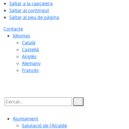
Saltar a la capçalera
Saltar al contingut
Saltar al peu de pàgina
Contacte
Idiomes
Català
Castellà
Anglès
Alemany
Francès
07.08.2026 | 11:18
Cercar:
Ajuntament
Salutació de l'Alcalde