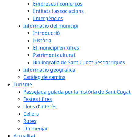
Empreses i comerços
Entitats i associacions
Emergències
Informació del municipi
Introducció
Història
El municipi en xifres
Patrimoni cultural
Bibliografia de Sant Cugat Sesgarrigues
Informació geogràfica
Catàleg de camins
Turisme
Passejada guiada per la història de Sant Cugat
Festes i fires
Llocs d'interès
Cellers
Rutes
On menjar
Actualitat