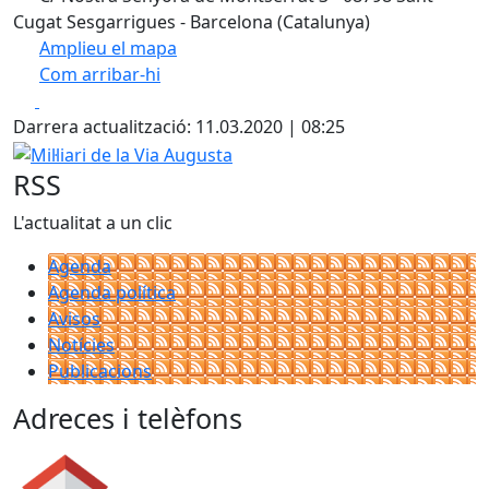
Cugat Sesgarrigues - Barcelona (Catalunya)
Amplieu el mapa
Com arribar-hi
Leaflet
| ©
OpenStreetMap
contributors
Facebook
X
+
Darrera actualització: 11.03.2020 | 08:25
−
Mil·liari de la Via Augusta
RSS
L'actualitat a un clic
Agenda
Agenda política
Avisos
Notícies
Publicacions
Adreces i telèfons