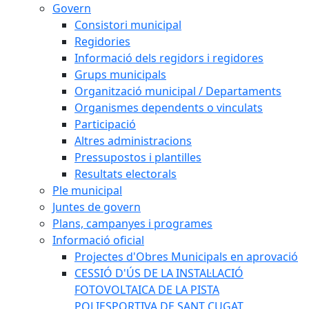
Govern
Consistori municipal
Regidories
Informació dels regidors i regidores
Grups municipals
Organització municipal / Departaments
Organismes dependents o vinculats
Participació
Altres administracions
Pressupostos i plantilles
Resultats electorals
Ple municipal
Juntes de govern
Plans, campanyes i programes
Informació oficial
Projectes d'Obres Municipals en aprovació
CESSIÓ D'ÚS DE LA INSTAL·LACIÓ
FOTOVOLTAICA DE LA PISTA
POLIESPORTIVA DE SANT CUGAT