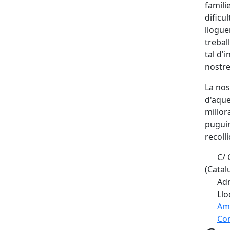
famíli
dificu
llogue
trebal
tal d'
nostre
La nos
d'aque
millor
puguin
recoll
C/ 
(Catal
Adr
Llo
Am
Com