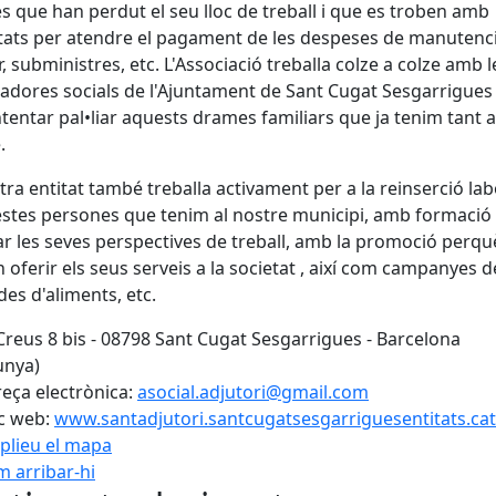
es que han perdut el seu lloc de treball i que es troben amb
ltats per atendre el pagament de les despeses de manutenc
r, subministres, etc. L'Associació treballa colze a colze amb l
ladores socials de l'Ajuntament de Sant Cugat Sesgarrigues
intentar pal•liar aquests drames familiars que ja tenim tant 
.
tra entitat també treballa activament per a la reinserció lab
stes persones que tenim al nostre municipi, amb formació 
ar les seves perspectives de treball, amb la promoció perqu
 oferir els seus serveis a la societat , així com campanyes d
ides d'aliments, etc.
Creus 8 bis - 08798 Sant Cugat Sesgarrigues - Barcelona
unya)
eça electrònica:
asocial.adjutori@gmail.com
c web:
www.santadjutori.santcugatsesgarriguesentitats.cat
plieu el mapa
 arribar-hi
Leaflet
| ©
OpenStreetMap
con