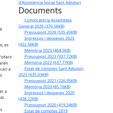
Documents
Convocatòria Assemblea
General 2026
(370.56KB)
la
Pressupost 2026
(535.43KB)
Ingressos i despeses 2025
(422.56KB)
i, es
Memòria 2025
(464.5KB)
Pressupost 2023
(937.72KB)
'oferir
Memòria 2022
(637.77KB)
raren
Estat de comptes Sant Adjutori
cari a
2022
(635.03KB)
es
Pressupost 2021
(226.95KB)
Memòria 2020
(85.16KB)
er a
Ingressos i despeses 2020
al,
(438.22KB)
Pressupost 2020
(419.34KB)
es
Estat de comptes 2019