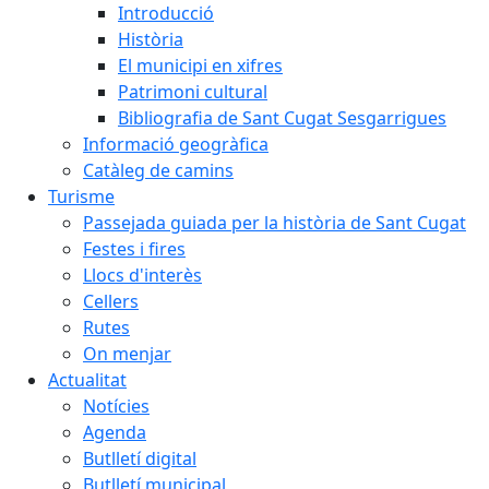
Introducció
Història
El municipi en xifres
Patrimoni cultural
Bibliografia de Sant Cugat Sesgarrigues
Informació geogràfica
Catàleg de camins
Turisme
Passejada guiada per la història de Sant Cugat
Festes i fires
Llocs d'interès
Cellers
Rutes
On menjar
Actualitat
Notícies
Agenda
Butlletí digital
Butlletí municipal