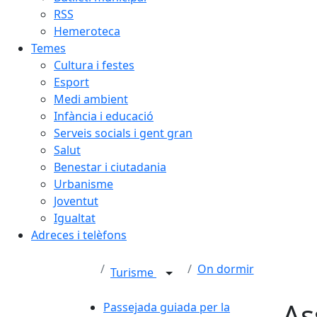
RSS
Hemeroteca
Temes
Cultura i festes
Esport
Medi ambient
Infància i educació
Serveis socials i gent gran
Salut
Benestar i ciutadania
Urbanisme
Joventut
Igualtat
Adreces i telèfons
On dormir
Turisme
As
Passejada guiada per la