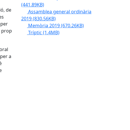
(441.89KB)
ió, de
Assamblea general ordinària
es
2019
(830.56KB)
 per
Memòria 2019
(670.26KB)
a prop
Tríptic
(1.4MB)
oral
per a
è
e
tributors