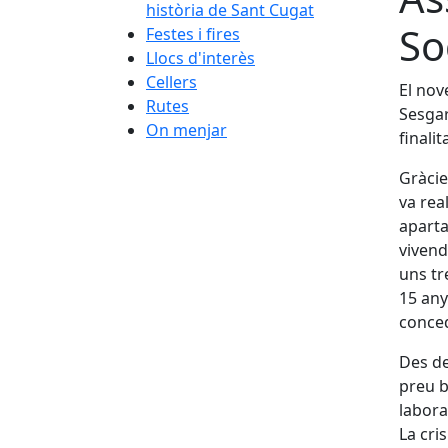
història de Sant Cugat
So
Festes i fires
Llocs d'interès
Cellers
El nov
Rutes
Sesgar
On menjar
finali
Gràcie
va rea
aparta
vivend
uns tr
15 any
conced
Des de
preu b
labora
La cri