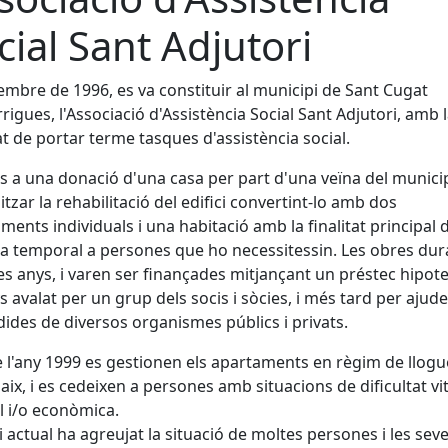
cial Sant Adjutori
embre de 1996, es va constituir al municipi de Sant Cugat
rigues, l'Associació d'Assistència Social Sant Adjutori, amb 
tat de portar terme tasques d'assistència social.
s a una donació d'una casa per part d'una veïna del municip
litzar la rehabilitació del edifici convertint-lo amb dos
ments individuals i una habitació amb la finalitat principal d
a temporal a persones que ho necessitessin. Les obres du
es anys, i varen ser finançades mitjançant un préstec hipote
s avalat per un grup dels socis i sòcies, i més tard per ajud
ides de diversos organismes públics i privats.
 l'any 1999 es gestionen els apartaments en règim de llogu
aix, i es cedeixen a persones amb situacions de dificultat vit
l i/o econòmica.
si actual ha agreujat la situació de moltes persones i les sev