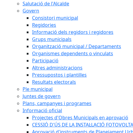
Salutació de l'Alcalde
Govern
Consistori municipal
Regidories
Informació dels regidors i regidores
Grups municipals
Organització municipal / Departaments
Organismes dependents o vinculats
Participació
Altres administracions
Pressupostos i plantilles
Resultats electorals
Ple municipal
Juntes de govern
Plans, campanyes i programes
Informació oficial
Projectes d'Obres Municipals en aprovació
CESSIÓ D'ÚS DE LA INSTAL·LACIÓ FOTOVOLT
Aprovació d'instruments de Planejament Urb