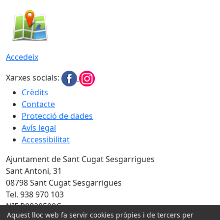
Accedeix
Xarxes socials:
Crèdits
Contacte
Protecció de dades
Avís legal
Accessibilitat
Ajuntament de Sant Cugat Sesgarrigues
Sant Antoni, 31
08798 Sant Cugat Sesgarrigues
Tel. 938 970 103
NIF P0820500G
Aquest lloc web fa servir cookies pròpies i de tercers per