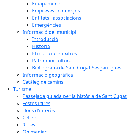
Equipaments
Empreses i comerços
Entitats i associacions
Emergències
Informació del municipi
Introducció
Història
El municipi en xifres
Patrimoni cultural
Bibliografia de Sant Cugat Sesgarrigues
Informació geogràfica
Catàleg de camins
Turisme
Passejada guiada per la història de Sant Cugat
Festes i fires
Llocs d'interès
Cellers
Rutes
On menjar