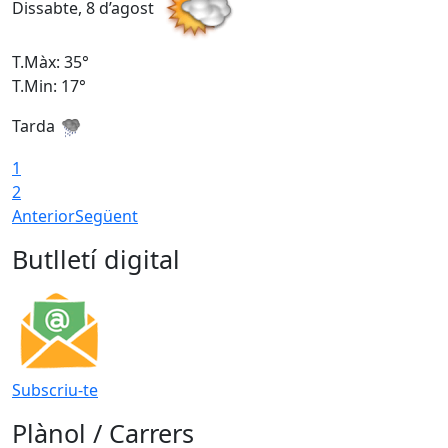
Dissabte, 8 d’agost
D
T.Màx: 35°
T
T.Min: 17°
T
Tarda
T
1
2
Anterior
Següent
Butlletí digital
Subscriu-te
Plànol / Carrers