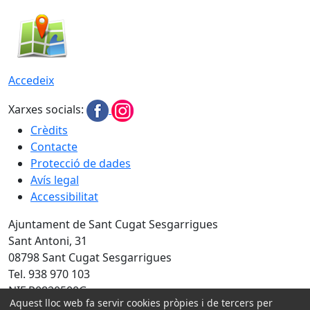
Accedeix
Xarxes socials:
Crèdits
Contacte
Protecció de dades
Avís legal
Accessibilitat
Ajuntament de Sant Cugat Sesgarrigues
Sant Antoni, 31
08798 Sant Cugat Sesgarrigues
Tel. 938 970 103
NIF P0820500G
Aquest lloc web fa servir cookies pròpies i de tercers per