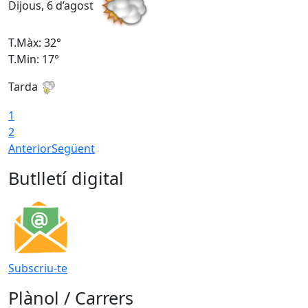
Dijous, 6 d’agost
D
T.Màx: 32°
T
T.Min: 17°
T
Tarda
T
1
2
Anterior
Següent
Butlletí digital
Subscriu-te
Plànol / Carrers