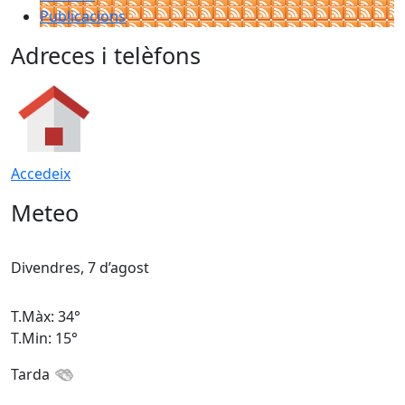
Publicacions
Adreces i telèfons
Accedeix
Meteo
Divendres, 7 d’agost
D
T.Màx: 34°
T
T.Min: 15°
T
Tarda
T