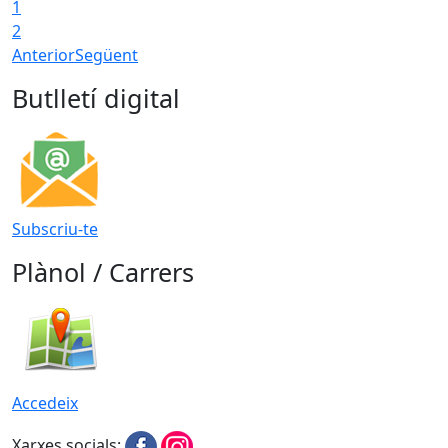
1
2
Anterior
Següent
Butlletí digital
Subscriu-te
Plànol / Carrers
Accedeix
Xarxes socials: