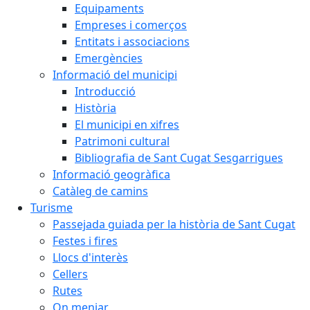
Equipaments
Empreses i comerços
Entitats i associacions
Emergències
Informació del municipi
Introducció
Història
El municipi en xifres
Patrimoni cultural
Bibliografia de Sant Cugat Sesgarrigues
Informació geogràfica
Catàleg de camins
Turisme
Passejada guiada per la història de Sant Cugat
Festes i fires
Llocs d'interès
Cellers
Rutes
On menjar