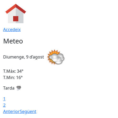
Accedeix
Meteo
Diumenge, 9 d’agost
D
T.Màx: 34°
T
T.Min: 16°
T
Tarda
T
1
2
Anterior
Següent