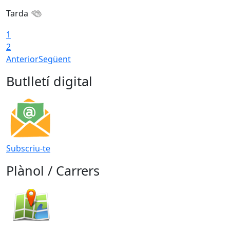
Tarda
T
1
2
Anterior
Següent
Butlletí digital
Subscriu-te
Plànol / Carrers