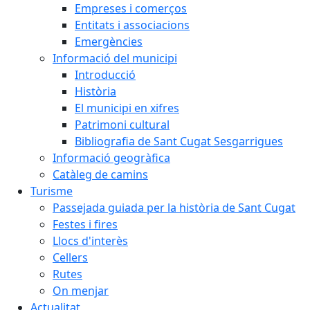
Empreses i comerços
Entitats i associacions
Emergències
Informació del municipi
Introducció
Història
El municipi en xifres
Patrimoni cultural
Bibliografia de Sant Cugat Sesgarrigues
Informació geogràfica
Catàleg de camins
Turisme
Passejada guiada per la història de Sant Cugat
Festes i fires
Llocs d'interès
Cellers
Rutes
On menjar
Actualitat