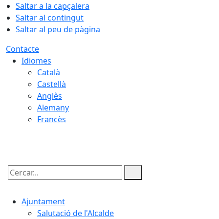
Saltar a la capçalera
Saltar al contingut
Saltar al peu de pàgina
Contacte
Idiomes
Català
Castellà
Anglès
Alemany
Francès
06.08.2026 | 20:32
Cercar:
Ajuntament
Salutació de l'Alcalde