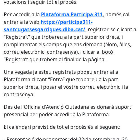
votacions i seguir tot el procés.
Per accedir a la
Plataforma Participa 311
, només cal
entrar a la web
https://participa311-
santcugatsesgarrigues.diba.cat/
, registrar-se clicant a
“Registra’t” que trobareu a la part superior dreta, i
complimentar els camps que ens demana (Nom, àlies,
correu electrònic, contrasenya), i clicar al botó
“Registra’t que trobem al final de la pàgina.
Una vegada ja esteu registrats podeu entrar al a
Plataforma clicant “Entra” que trobareu a la part
superior dreta, i posar el vostre correu electrònic i la
contrasenya.
Des de l'Oficina d'Atenció Ciutadana es donarà suport
presencial per poder accedir a la Plataforma.
El calendari previst de tot el procés és el següent:
- Presentació de propostes: del 22 de setembre al 20