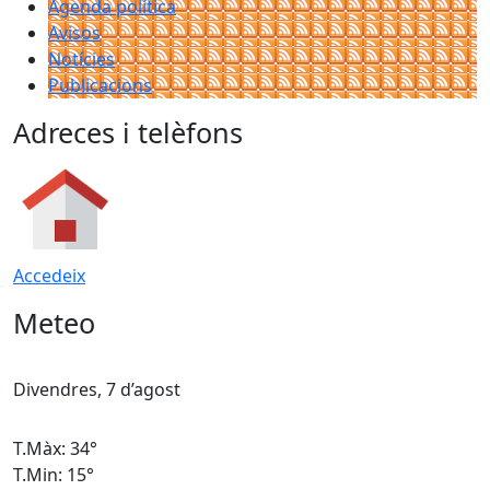
Agenda política
Avisos
Notícies
Publicacions
Adreces i telèfons
Accedeix
Meteo
Divendres, 7 d’agost
D
T.Màx: 34°
T
T.Min: 15°
T