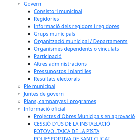
Govern
Consistori municipal
Regidories
Informació dels regidors i regidores
Grups municipals
Organització municipal / Departaments
Organismes dependents o vinculats
Participació
Altres administracions
Pressupostos i plantilles
Resultats electorals
Ple municipal
Juntes de govern
Plans, campanyes i programes
Informació oficial
Projectes d'Obres Municipals en aprovació
CESSIÓ D'ÚS DE LA INSTAL·LACIÓ
FOTOVOLTAICA DE LA PISTA
POLIESPORTIVA DE SANT CUGAT