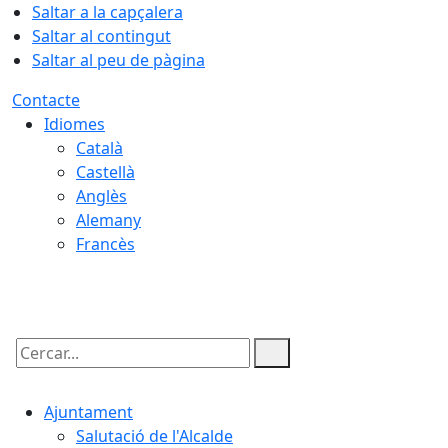
Saltar a la capçalera
Saltar al contingut
Saltar al peu de pàgina
Contacte
Idiomes
Català
Castellà
Anglès
Alemany
Francès
07.08.2026 | 09:03
Cercar:
Ajuntament
Salutació de l'Alcalde