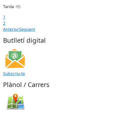
Tarda
T
1
2
Anterior
Següent
Butlletí digital
Subscriu-te
Plànol / Carrers