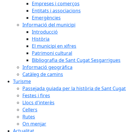
Empreses i comerços
Entitats i associacions
Emergències
Informació del municipi
Introducció
Història
El municipi en xifres
Patrimoni cultural
Bibliografia de Sant Cugat Sesgarrigues
Informació geogràfica
Catàleg de camins
Turisme
Passejada guiada per la història de Sant Cugat
Festes i fires
Llocs d'interès
Cellers
Rutes
On menjar
Actualitat