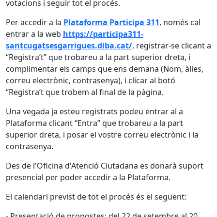
votacions i seguir tot el procés.
Per accedir a la
Plataforma Participa 311
, només cal
entrar a la web
https://participa311-
santcugatsesgarrigues.diba.cat/
, registrar-se clicant a
“Registra’t” que trobareu a la part superior dreta, i
complimentar els camps que ens demana (Nom, àlies,
correu electrònic, contrasenya), i clicar al botó
“Registra’t que trobem al final de la pàgina.
Una vegada ja esteu registrats podeu entrar al a
Plataforma clicant “Entra” que trobareu a la part
superior dreta, i posar el vostre correu electrònic i la
contrasenya.
Des de l'Oficina d'Atenció Ciutadana es donarà suport
presencial per poder accedir a la Plataforma.
El calendari previst de tot el procés és el següent:
- Presentació de propostes: del 22 de setembre al 20