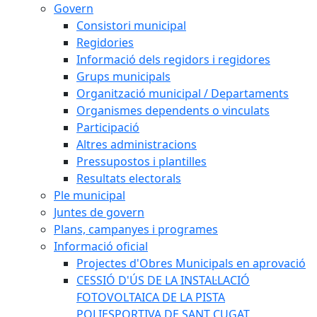
Govern
Consistori municipal
Regidories
Informació dels regidors i regidores
Grups municipals
Organització municipal / Departaments
Organismes dependents o vinculats
Participació
Altres administracions
Pressupostos i plantilles
Resultats electorals
Ple municipal
Juntes de govern
Plans, campanyes i programes
Informació oficial
Projectes d'Obres Municipals en aprovació
CESSIÓ D'ÚS DE LA INSTAL·LACIÓ
FOTOVOLTAICA DE LA PISTA
POLIESPORTIVA DE SANT CUGAT