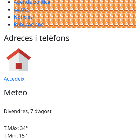
Agenda política
Avisos
Notícies
Publicacions
Adreces i telèfons
Accedeix
Meteo
Divendres, 7 d’agost
D
T.Màx: 34°
T
T.Min: 15°
T