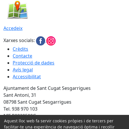
Accedeix
Xarxes socials:
Crèdits
Contacte
Protecció de dades
Avís legal
Accessibilitat
Ajuntament de Sant Cugat Sesgarrigues
Sant Antoni, 31
08798 Sant Cugat Sesgarrigues
Tel. 938 970 103
NIF P0820500G
Aquest lloc web fa servir cookies pròpies i de tercers per
Amb la col·laboració de:
facilitar-te una experiència de navegació òptima i recollir