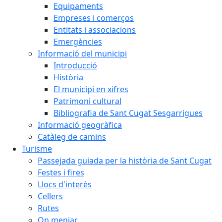
Equipaments
Empreses i comerços
Entitats i associacions
Emergències
Informació del municipi
Introducció
Història
El municipi en xifres
Patrimoni cultural
Bibliografia de Sant Cugat Sesgarrigues
Informació geogràfica
Catàleg de camins
Turisme
Passejada guiada per la història de Sant Cugat
Festes i fires
Llocs d'interès
Cellers
Rutes
On menjar