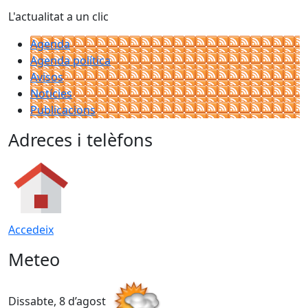
L'actualitat a un clic
Agenda
Agenda política
Avisos
Notícies
Publicacions
Adreces i telèfons
Accedeix
Meteo
Dissabte, 8 d’agost
D