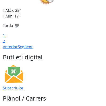
T.Màx: 35°
T
T.Min: 17°
T
Tarda
T
1
2
Anterior
Següent
Butlletí digital
Subscriu-te
Plànol / Carrers