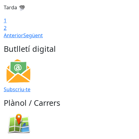
Tarda
T
1
2
Anterior
Següent
Butlletí digital
Subscriu-te
Plànol / Carrers