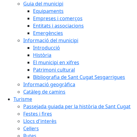
Guia del municipi
Equipaments
Empreses i comerços
Entitats i associacions
Emergències
Informació del municipi
Introducció
Història
El municipi en xifres
Patrimoni cultural
Bibliografia de Sant Cugat Sesgarrigues
Informació geogràfica
Catàleg de camins
Turisme
Passejada guiada per la història de Sant Cugat
Festes i fires
Llocs d'interès
Cellers
Rutes