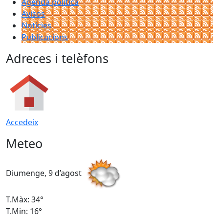
Agenda política
Avisos
Notícies
Publicacions
Adreces i telèfons
Accedeix
Meteo
Diumenge, 9 d’agost
D
T.Màx: 34°
T
T.Min: 16°
T