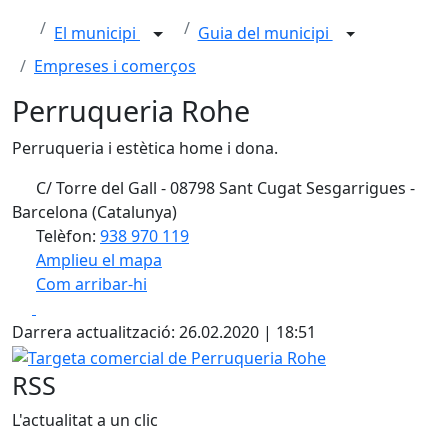
El municipi
Guia del municipi
Empreses i comerços
Perruqueria Rohe
Perruqueria i estètica home i dona.
C/ Torre del Gall - 08798 Sant Cugat Sesgarrigues -
Barcelona (Catalunya)
Telèfon:
938 970 119
Amplieu el mapa
Com arribar-hi
Leaflet
| ©
OpenStreetMap
contributors
Facebook
X
+
Darrera actualització: 26.02.2020 | 18:51
−
Targeta comercial de Perruqueria Rohe
RSS
L'actualitat a un clic