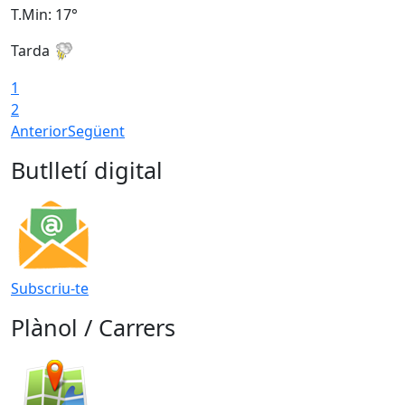
T.Min: 17°
T
Tarda
T
1
2
Anterior
Següent
Butlletí digital
Subscriu-te
Plànol / Carrers