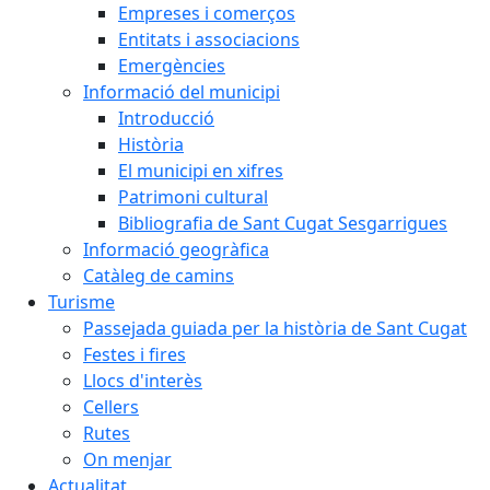
Empreses i comerços
Entitats i associacions
Emergències
Informació del municipi
Introducció
Història
El municipi en xifres
Patrimoni cultural
Bibliografia de Sant Cugat Sesgarrigues
Informació geogràfica
Catàleg de camins
Turisme
Passejada guiada per la història de Sant Cugat
Festes i fires
Llocs d'interès
Cellers
Rutes
On menjar
Actualitat