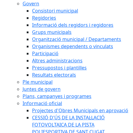
Govern
Consistori municipal
Regidories
Informació dels regidors i regidores
Grups municipals
Organització municipal / Departaments
Organismes dependents o vinculats
Participació
Altres administracions
Pressupostos i plantilles
Resultats electorals
Ple municipal
Juntes de govern
Plans, campanyes i programes
Informació oficial
Projectes d'Obres Municipals en aprovació
CESSIÓ D'ÚS DE LA INSTAL·LACIÓ
FOTOVOLTAICA DE LA PISTA
POLIESPORTIVA DE SANT CUGAT