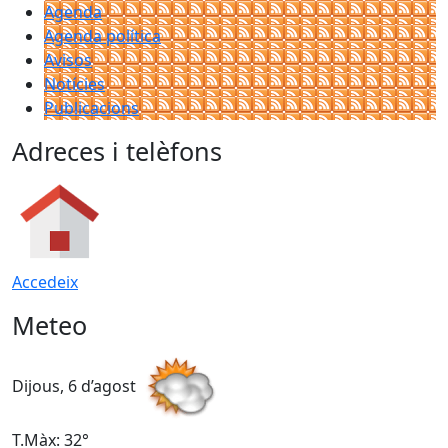
Agenda
Agenda política
Avisos
Notícies
Publicacions
Adreces i telèfons
Accedeix
Meteo
Dijous, 6 d’agost
D
T.Màx: 32°
T