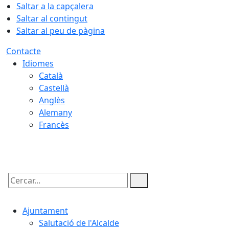
Saltar a la capçalera
Saltar al contingut
Saltar al peu de pàgina
Contacte
Idiomes
Català
Castellà
Anglès
Alemany
Francès
06.08.2026 | 03:36
Cercar:
Ajuntament
Salutació de l'Alcalde