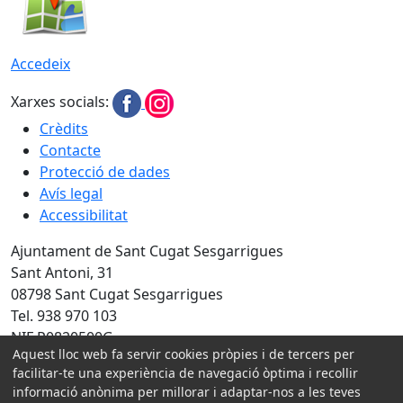
Accedeix
Xarxes socials:
Crèdits
Contacte
Protecció de dades
Avís legal
Accessibilitat
Ajuntament de Sant Cugat Sesgarrigues
Sant Antoni, 31
08798 Sant Cugat Sesgarrigues
Tel. 938 970 103
NIF P0820500G
Aquest lloc web fa servir cookies pròpies i de tercers per
Amb la col·laboració de:
facilitar-te una experiència de navegació òptima i recollir
informació anònima per millorar i adaptar-nos a les teves