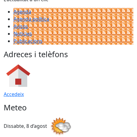
Agenda
Agenda política
Avisos
Notícies
Publicacions
Adreces i telèfons
Accedeix
Meteo
Dissabte, 8 d’agost
D