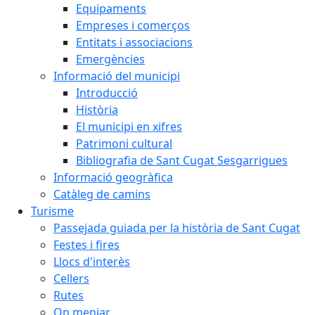
Equipaments
Empreses i comerços
Entitats i associacions
Emergències
Informació del municipi
Introducció
Història
El municipi en xifres
Patrimoni cultural
Bibliografia de Sant Cugat Sesgarrigues
Informació geogràfica
Catàleg de camins
Turisme
Passejada guiada per la història de Sant Cugat
Festes i fires
Llocs d'interès
Cellers
Rutes
On menjar