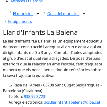
Adreces i telèfons
El municipi
Guia del municipi
Equipaments
Llar d'Infants La Balena
La llar d'infants “La Balena” és un equipament educatiu
de recent construcció i adequat al grup d'edat a qui va
dirigit: infants de 0 a 3 anys. Compta d'aules adaptades
al grup d'edat al qual van adreçades. Disposa d'espais
exteriors que la relacionen amb l'escola, fent d'aquesta
manera que els nens i nenes tinguin referències sobre
la seva trajectòria educativa.
C/ Rasa de l'Amell - 08798 Sant Cugat Sesgarrigues -
Barcelona (Catalunya)
Telèfon:
938 970 723
Adreça electrònica:
scs.llarinfantlabalena@diba.cat