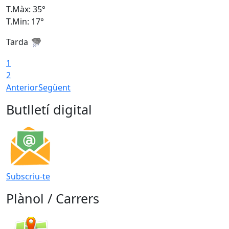
T.Màx: 35°
T
T.Min: 17°
T
Tarda
T
1
2
Anterior
Següent
Butlletí digital
Subscriu-te
Plànol / Carrers