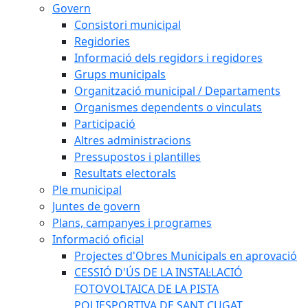
Govern
Consistori municipal
Regidories
Informació dels regidors i regidores
Grups municipals
Organització municipal / Departaments
Organismes dependents o vinculats
Participació
Altres administracions
Pressupostos i plantilles
Resultats electorals
Ple municipal
Juntes de govern
Plans, campanyes i programes
Informació oficial
Projectes d'Obres Municipals en aprovació
CESSIÓ D'ÚS DE LA INSTAL·LACIÓ
FOTOVOLTAICA DE LA PISTA
POLIESPORTIVA DE SANT CUGAT