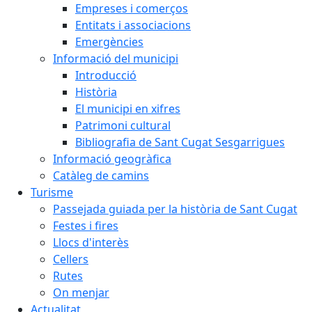
Empreses i comerços
Entitats i associacions
Emergències
Informació del municipi
Introducció
Història
El municipi en xifres
Patrimoni cultural
Bibliografia de Sant Cugat Sesgarrigues
Informació geogràfica
Catàleg de camins
Turisme
Passejada guiada per la història de Sant Cugat
Festes i fires
Llocs d'interès
Cellers
Rutes
On menjar
Actualitat