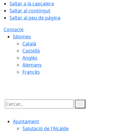
Saltar a la capçalera
Saltar al contingut
Saltar al peu de pàgina
Contacte
Idiomes
Català
Castellà
Anglès
Alemany
Francès
07.08.2026 | 08:45
Cercar:
Ajuntament
Salutació de l'Alcalde