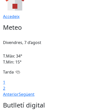
Accedeix
Meteo
Divendres, 7 d’agost
D
T.Màx: 34°
T
T.Min: 15°
T
Tarda
T
1
2
Anterior
Següent
Butlletí digital